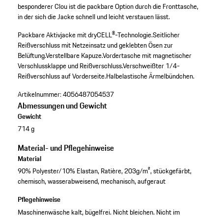
besponderer Clou ist die packbare Option durch die Fronttasche,
in der sich die Jacke schnell und leicht verstauen lässt.
Packbare Aktivjacke mit dryCELL®-Technologie.
Seitlicher
Reißverschluss mit Netzeinsatz und geklebten Ösen zur
Belüftung.
Verstellbare Kapuze.
Vordertasche mit magnetischer
Verschlussklappe und Reißverschluss.
Verschweißter 1/4-
Reißverschluss auf Vorderseite.
Halbelastische Ärmelbündchen.
Artikelnummer:
4056487054537
Abmessungen und Gewicht
Gewicht
714 g
Material- und Pflegehinweise
Material
90% Polyester/10% Elastan, Ratière, 203g/m², stückgefärbt,
chemisch, wasserabweisend, mechanisch, aufgeraut
Pflegehinweise
Maschinenwäsche kalt, bügelfrei. Nicht bleichen. Nicht im