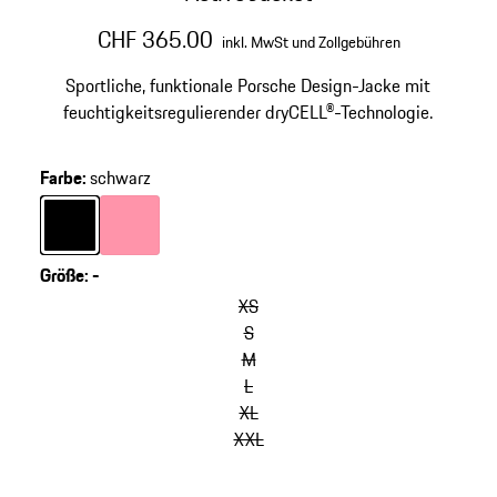
CHF 365.00
inkl. MwSt und Zollgebühren
Sportliche, funktionale Porsche Design-Jacke mit
feuchtigkeitsregulierender dryCELL®-Technologie.
Farbe
:
schwarz
Farbe
schwarz
Farbe
rosa
Größe
:
-
XS
S
M
L
XL
XXL