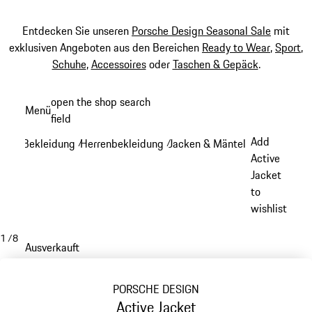
Entdecken Sie unseren
Porsche Design Seasonal Sale
mit
exklusiven Angeboten aus den Bereichen
Ready to Wear
,
Sport
,
Schuhe
,
Accessoires
oder
Taschen & Gepäck
.
Zum
open the shop search
Menü
Hauptinhalt
field
My sh
springen
Add
Bekleidung
Herrenbekleidung
Jacken & Mäntel
/
/
/
Active
Jacket
to
wishlist
1
/
8
Ausverkauft
PORSCHE DESIGN
Active Jacket