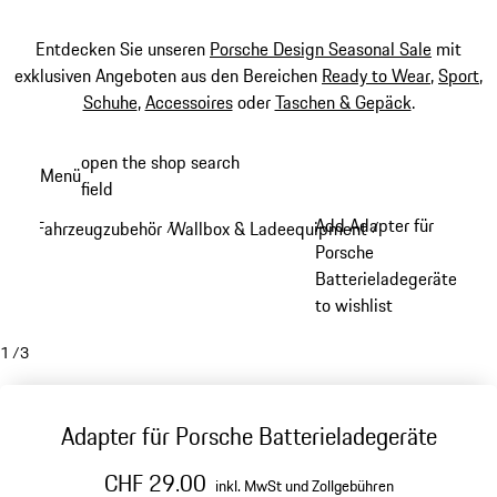
Entdecken Sie unseren
Porsche Design Seasonal Sale
mit
exklusiven Angeboten aus den Bereichen
Ready to Wear
,
Sport
,
Schuhe
,
Accessoires
oder
Taschen & Gepäck
.
Zum
open the shop search
Menü
Hauptinhalt
field
My sh
springen
Add Adapter für
Fahrzeugzubehör
Wallbox & Ladeequipment
/
/
Porsche
Batterieladegeräte
to wishlist
1
/
3
Adapter für Porsche Batterieladegeräte
CHF 29.00
inkl. MwSt und Zollgebühren