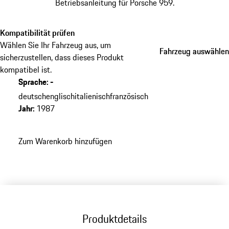
Betriebsanleitung für Porsche 959.
Kompatibilität prüfen
Wählen Sie Ihr Fahrzeug aus, um
Fahrzeug auswählen
Fahrzeug auswählen
sicherzustellen, dass dieses Produkt
kompatibel ist.
Sprache
:
-
deutsch
englisch
italienisch
französisch
Jahr
:
1987
Zum Warenkorb hinzufügen
Produktdetails