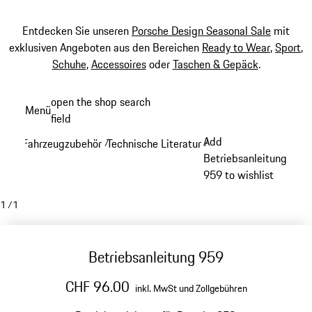
Entdecken Sie unseren
Porsche Design Seasonal Sale
mit
exklusiven Angeboten aus den Bereichen
Ready to Wear
,
Sport
,
Schuhe
,
Accessoires
oder
Taschen & Gepäck
.
Zum
open the shop search
Menü
Hauptinhalt
field
My sh
springen
Add
Fahrzeugzubehör
Technische Literatur
/
/
Betriebsanleitung
959 to wishlist
1
/
1
Betriebsanleitung 959
CHF 96.00
inkl. MwSt und Zollgebühren