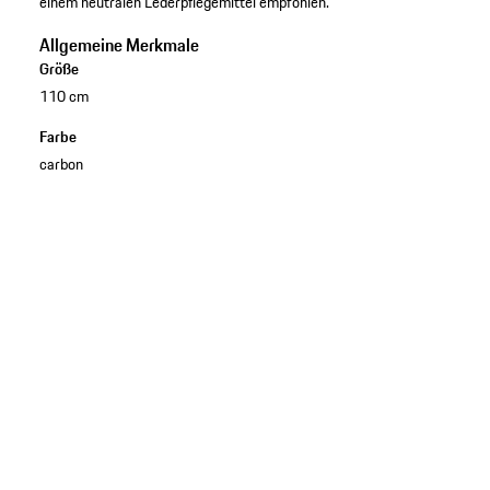
einem neutralen Lederpflegemittel empfohlen.
Allgemeine Merkmale
Größe
110 cm
Farbe
carbon