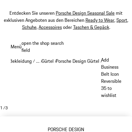
Entdecken Sie unseren
Porsche Design Seasonal Sale
mit
exklusiven Angeboten aus den Bereichen
Ready to Wear
,
Sport
,
Schuhe
,
Accessoires
oder
Taschen & Gepäck
.
Zum
open the shop search
Menü
Hauptinhalt
field
My sh
springen
Add
Bekleidung
…
Gürtel
Porsche Design Gürtel
/
/
/
/
Reveal collapsed breadcrumb items
Business
Belt Icon
Reversible
35 to
wishlist
1
/
3
PORSCHE DESIGN