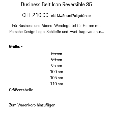
Business Belt Icon Reversible 35
CHF 210.00
inkl. MwSt und Zollgebühren
Für Business und Abend: Wendegürtel für Herren mit
Porsche Design Logo-Schließe und zwei Tragevarianten:
in Carbonoptik oder schwarzem Glattleder. Breite 35
mm.
Größe
:
-
85 cm
90 cm
95 cm
100 cm
105 cm
110 cm
Größentabelle
Zum Warenkorb hinzufügen