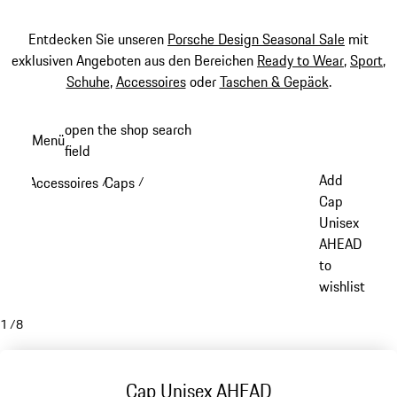
Entdecken Sie unseren
Porsche Design Seasonal Sale
mit
exklusiven Angeboten aus den Bereichen
Ready to Wear
,
Sport
,
Schuhe
,
Accessoires
oder
Taschen & Gepäck
.
Zum
open the shop search
Menü
Hauptinhalt
field
My sh
springen
Add
Accessoires
Caps
/
/
Cap
Unisex
AHEAD
to
wishlist
1
/
8
Cap Unisex AHEAD