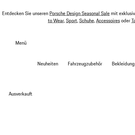
Entdecken Sie unseren
Porsche Design Seasonal Sale
mit exklusi
to Wear
,
Sport
,
Schuhe
,
Accessoires
oder
T
Zum
Hauptinhalt
Menü
springen
Neuheiten
Fahrzeugzubehör
Bekleidung
Ausverkauft