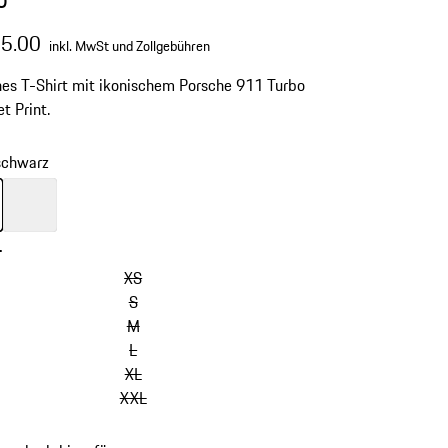
65.00
inkl. MwSt und Zollgebühren
hes T-Shirt mit ikonischem Porsche 911 Turbo
t Print.
schwarz
chwarz
Farbe
weiß
-
XS
S
M
L
XL
XXL