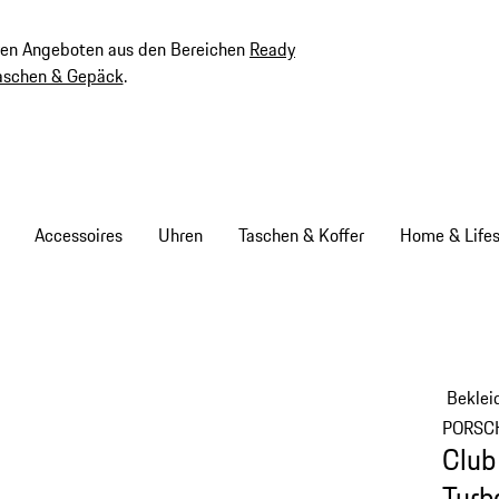
ven Angeboten aus den Bereichen
Ready
aschen & Gepäck
.
Accessoires
Uhren
Taschen & Koffer
Home & Lifes
Beklei
PORSC
Club
Turb