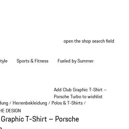
open the shop search field
My wish
My shop
tyle
Sports & Fitness
Fueled by Summer
Add Club Graphic T-Shirt –
Porsche Turbo to wishlist
dung
Herrenbekleidung
Polos & T-Shirts
/
/
/
HE DESIGN
 Graphic T-Shirt – Porsche
o