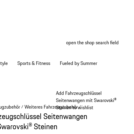
open the shop search field
My wish
My shop
tyle
Sports & Fitness
Fueled by Summer
Add Fahrzeugschlüssel
Seitenwangen mit Swarovski®
ugzubehör
Weiteres Fahrzeugzubehör
/
/
Steinen to wishlist
zeugschlüssel Seitenwangen
Swarovski® Steinen