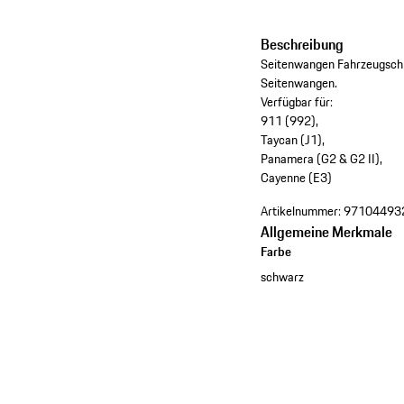
Beschreibung
Seitenwangen Fahrzeugschlü
Seitenwangen.
Verfügbar für:
911 (992),
Taycan (J1),
Panamera (G2 & G2 II),
Cayenne (E3)
Artikelnummer:
97104493
Allgemeine Merkmale
Farbe
schwarz