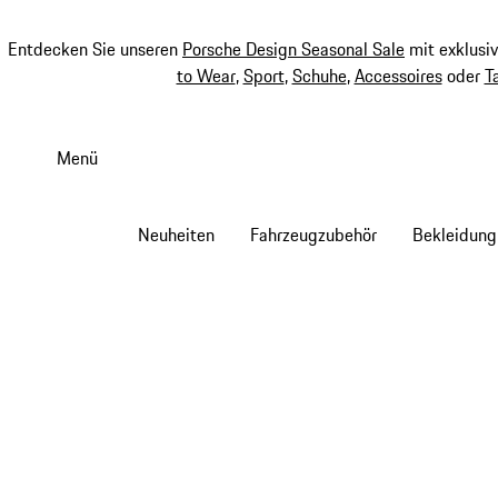
Entdecken Sie unseren
Porsche Design Seasonal Sale
mit exklusi
to Wear
,
Sport
,
Schuhe
,
Accessoires
oder
T
Zum
Hauptinhalt
Menü
springen
Neuheiten
Fahrzeugzubehör
Bekleidung