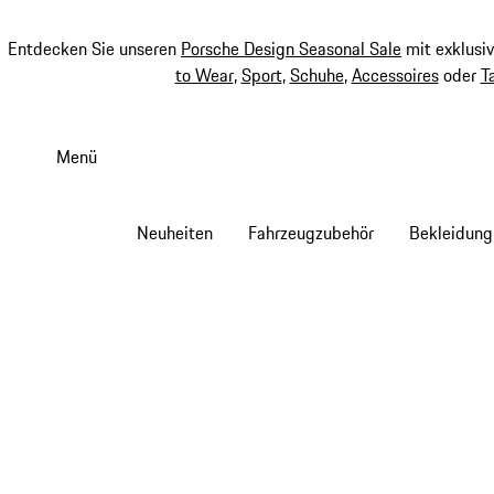
Entdecken Sie unseren
Porsche Design Seasonal Sale
mit exklusi
to Wear
,
Sport
,
Schuhe
,
Accessoires
oder
T
Zum
Hauptinhalt
Menü
springen
Neuheiten
Fahrzeugzubehör
Bekleidung