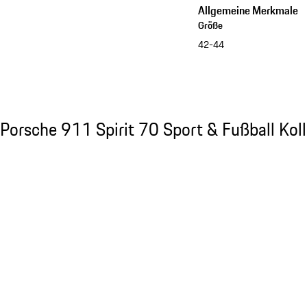
Allgemeine Merkmale
Größe
42-44
Kollektion ansehen
Porsche 911 Spirit 70 Sport & Fußball Kolle
Porsche 911 Spirit 70 Sport & Fußball Koll
Slide 1 von 7