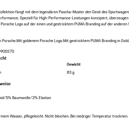
Kollektion fängt mit dem legendären Pascha-Muster den Geist des Sportwagens
Performance. Speziell für High-Performance-Leistungen konzipiert, überzeugen
orsche Logo auf der einen und gestricktem PUMA Branding auf der anderen Se
n Porsche.
Mit goldenem Porsche Logo.
Mit gestricktem PUMA Branding in Gold
90SS70
cht
Gewicht
m
83 g
nweise
mid/5% Baumwolle/2% Elastan
em Wasser, pflegeleicht. Nicht bleichen. Bei niedriger Temperatur trocknen. 