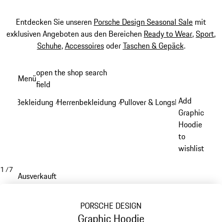
Entdecken Sie unseren
Porsche Design Seasonal Sale
mit
exklusiven Angeboten aus den Bereichen
Ready to Wear
,
Sport
,
Schuhe
,
Accessoires
oder
Taschen & Gepäck
.
Zum
open the shop search
Menü
Hauptinhalt
field
My sh
springen
Add
Bekleidung
Herrenbekleidung
Pullover & Longsleeves
/
/
/
Graphic
Hoodie
to
wishlist
1
/
7
Ausverkauft
PORSCHE DESIGN
Graphic Hoodie