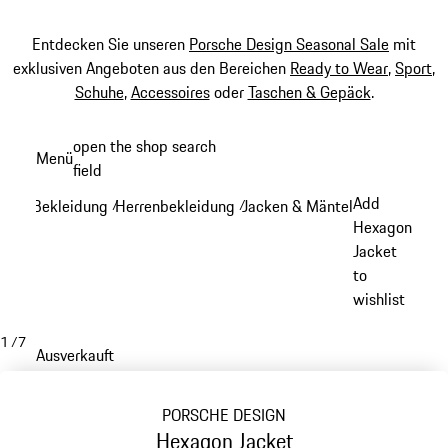
Entdecken Sie unseren
Porsche Design Seasonal Sale
mit
exklusiven Angeboten aus den Bereichen
Ready to Wear
,
Sport
,
Schuhe
,
Accessoires
oder
Taschen & Gepäck
.
Zum
open the shop search
Menü
Hauptinhalt
field
My sh
springen
Add
Bekleidung
Herrenbekleidung
Jacken & Mäntel
/
/
/
Hexagon
Jacket
to
wishlist
1
/
7
Ausverkauft
PORSCHE DESIGN
Hexagon Jacket