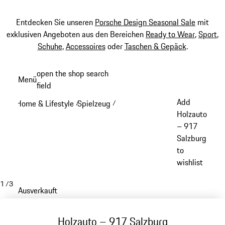
Entdecken Sie unseren
Porsche Design Seasonal Sale
mit
exklusiven Angeboten aus den Bereichen
Ready to Wear
,
Sport
,
Schuhe
,
Accessoires
oder
Taschen & Gepäck
.
Zum
open the shop search
Menü
Hauptinhalt
field
My sh
springen
Add
Home & Lifestyle
Spielzeug
/
/
Holzauto
– 917
Salzburg
to
wishlist
1
/
3
Ausverkauft
Holzauto – 917 Salzburg