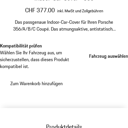
CHF 377.00
inkl. MwSt und Zollgebühren
Das passgenaue Indoor-Car-Cover für Ihren Porsche
356/A/B/C Coupé. Das atmungsaktive, antistatische
Material aus hochwertigem Polyester bewahrt den
Glanz Ihres Klassikers und schützt die Karosserie dank
Kompatibilität prüfen
beschichteter Innenseite vor Kratzern. Für Fahrzeuge
Wählen Sie Ihr Fahrzeug aus, um
Fahrzeug auswählen
Fahrzeug auswählen
der Modelljahre 1950 bis 1965.
sicherzustellen, dass dieses Produkt
kompatibel ist.
Zum Warenkorb hinzufügen
Produktdetails