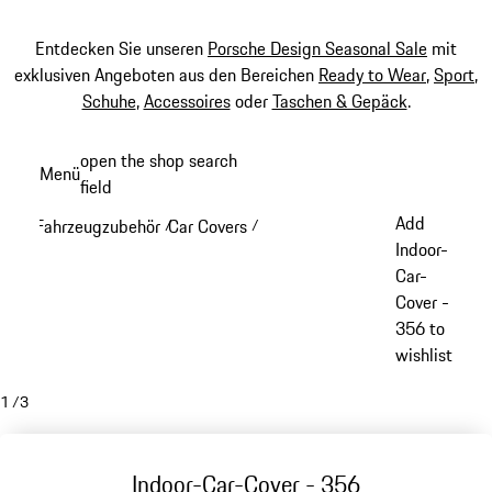
Entdecken Sie unseren
Porsche Design Seasonal Sale
mit
exklusiven Angeboten aus den Bereichen
Ready to Wear
,
Sport
,
Schuhe
,
Accessoires
oder
Taschen & Gepäck
.
Zum
open the shop search
Menü
Hauptinhalt
field
My sh
springen
Add
Fahrzeugzubehör
Car Covers
/
/
Indoor-
Car-
Cover -
356 to
wishlist
1
/
3
Indoor-Car-Cover - 356