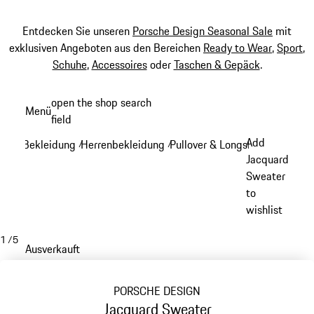
Entdecken Sie unseren
Porsche Design Seasonal Sale
mit
exklusiven Angeboten aus den Bereichen
Ready to Wear
,
Sport
,
Schuhe
,
Accessoires
oder
Taschen & Gepäck
.
Zum
open the shop search
Menü
Hauptinhalt
field
My sh
springen
Add
Bekleidung
Herrenbekleidung
Pullover & Longsleeves
/
/
/
Jacquard
Sweater
to
wishlist
1
/
5
Ausverkauft
PORSCHE DESIGN
Jacquard Sweater