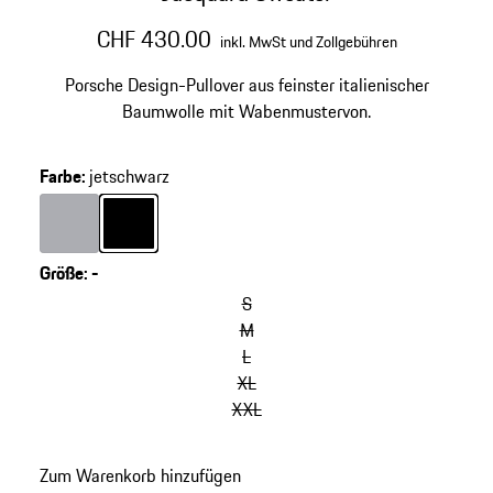
CHF 430.00
inkl. MwSt und Zollgebühren
Porsche Design-Pullover aus feinster italienischer
Baumwolle mit Wabenmustervon.
Farbe
:
jetschwarz
Farbe
grau
Farbe
jetschwarz
Größe
:
-
S
M
L
XL
XXL
Zum Warenkorb hinzufügen