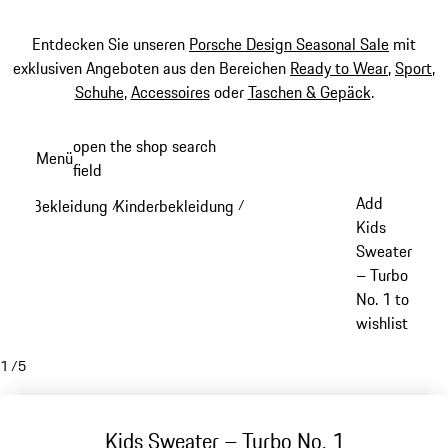
Entdecken Sie unseren
Porsche Design Seasonal Sale
mit
exklusiven Angeboten aus den Bereichen
Ready to Wear
,
Sport
,
Schuhe
,
Accessoires
oder
Taschen & Gepäck
.
Zum
open the shop search
Menü
Hauptinhalt
field
My sh
springen
Add
Bekleidung
Kinderbekleidung
/
/
Kids
Sweater
– Turbo
No. 1 to
wishlist
1
/
5
Kids Sweater – Turbo No. 1