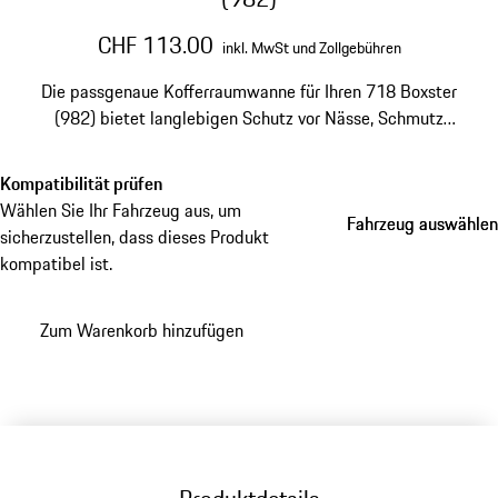
CHF 113.00
inkl. MwSt und Zollgebühren
Die passgenaue Kofferraumwanne für Ihren 718 Boxster
(982) bietet langlebigen Schutz vor Nässe, Schmutz
und Abnutzung. Sie besteht aus
wasserundurchlässigem Material, ist leicht zu reinigen
Kompatibilität prüfen
und bildet die Silhouette des Fahrzeugs ab.
Wählen Sie Ihr Fahrzeug aus, um
Fahrzeug auswählen
Fahrzeug auswählen
sicherzustellen, dass dieses Produkt
kompatibel ist.
Zum Warenkorb hinzufügen