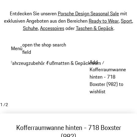
Entdecken Sie unseren
Porsche Design Seasonal Sale
mit
exklusiven Angeboten aus den Bereichen
Ready to Wear
,
Sport
,
Schuhe
,
Accessoires
oder
Taschen & Gepäck
.
Zum
open the shop search
Menü
Hauptinhalt
field
My sh
springen
Add
Fahrzeugzubehör
Fußmatten & Gepäckraum
/
/
Kofferraumwanne
hinten - 718
Boxster (982) to
wishlist
1
/
2
Kofferraumwanne hinten - 718 Boxster
(982)