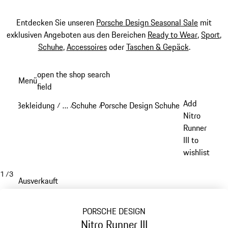
Entdecken Sie unseren
Porsche Design Seasonal Sale
mit
exklusiven Angeboten aus den Bereichen
Ready to Wear
,
Sport
,
Schuhe
,
Accessoires
oder
Taschen & Gepäck
.
Zum
open the shop search
Menü
Hauptinhalt
field
My sh
springen
Add
Bekleidung
…
Schuhe
Porsche Design Schuhe
/
/
/
/
Reveal collapsed breadcrumb items
Nitro
Runner
III to
wishlist
1
/
3
Ausverkauft
PORSCHE DESIGN
Nitro Runner III