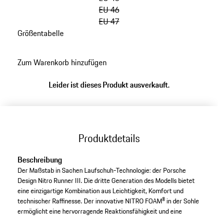
EU 46
EU 47
Größentabelle
zurück
zu
Zum Warenkorb hinzufügen
Varianten
(Größe)
Leider ist dieses Produkt ausverkauft.
Produktdetails
Beschreibung
Der Maßstab in Sachen Laufschuh-Technologie: der Porsche
Design Nitro Runner III. Die dritte Generation des Modells bietet
eine einzigartige Kombination aus Leichtigkeit, Komfort und
technischer Raffinesse. Der innovative NITRO FOAM® in der Sohle
ermöglicht eine hervorragende Reaktionsfähigkeit und eine