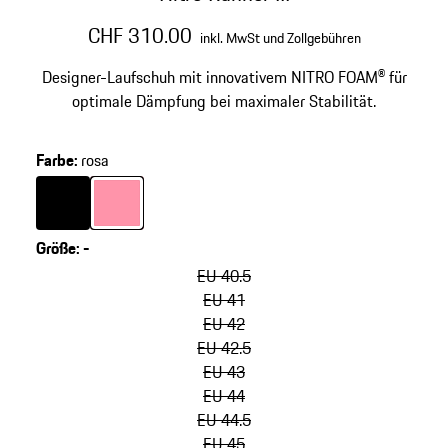
CHF 310.00
inkl. MwSt und Zollgebühren
Designer-Laufschuh mit innovativem NITRO FOAM® für
optimale Dämpfung bei maximaler Stabilität.
Farbe
:
rosa
Farbe
schwarz
Farbe
rosa
Größe
:
-
Varianten
überspringen
EU 40.5
(Größe)
EU 41
EU 42
EU 42.5
EU 43
EU 44
EU 44.5
EU 45