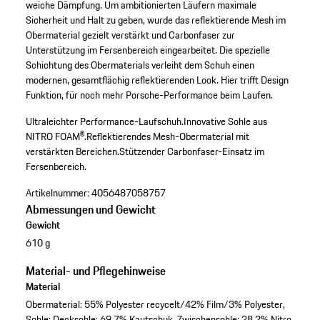
weiche Dämpfung. Um ambitionierten Läufern maximale
Sicherheit und Halt zu geben, wurde das reflektierende Mesh im
Obermaterial gezielt verstärkt und Carbonfaser zur
Unterstützung im Fersenbereich eingearbeitet. Die spezielle
Schichtung des Obermaterials verleiht dem Schuh einen
modernen, gesamtflächig reflektierenden Look. Hier trifft Design
Funktion, für noch mehr Porsche-Performance beim Laufen.
Ultraleichter Performance-Laufschuh.
Innovative Sohle aus
NITRO FOAM®.
Reflektierendes Mesh-Obermaterial mit
verstärkten Bereichen.
Stützender Carbonfaser-Einsatz im
Fersenbereich.
Artikelnummer:
4056487058757
Abmessungen und Gewicht
Gewicht
610 g
Material- und Pflegehinweise
Material
Obermaterial: 55% Polyester recycelt/42% Film/3% Polyester,
Sohle: Decksohle: 69,7% Kautschuk, Zwischensohle: 28,2% Nitro