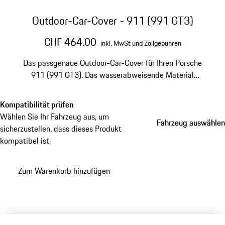
Outdoor-Car-Cover - 911 (991 GT3)
CHF 464.00
inkl. MwSt und Zollgebühren
Das passgenaue Outdoor-Car-Cover für Ihren Porsche
911 (991 GT3). Das wasserabweisende Material
schützt zuverlässig vor Witterung und Verschmutzung.
Inklusive Diebstahlsicherung und gefertigt aus
Kompatibilität prüfen
hochwertigem Material für eine lange Haltbarkeit.
Wählen Sie Ihr Fahrzeug aus, um
Fahrzeug auswählen
Fahrzeug auswählen
sicherzustellen, dass dieses Produkt
kompatibel ist.
Zum Warenkorb hinzufügen