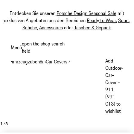
Entdecken Sie unseren
Porsche Design Seasonal Sale
mit
exklusiven Angeboten aus den Bereichen
Ready to Wear
,
Sport
,
Schuhe
,
Accessoires
oder
Taschen & Gepäck
.
Zum
open the shop search
Menü
Hauptinhalt
field
My sh
springen
Add
Fahrzeugzubehör
Car Covers
/
/
Outdoor-
Car-
Cover -
911
(991
GT3) to
wishlist
1
/
3