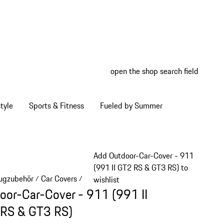
open the shop search field
My wish
My shop
tyle
Sports & Fitness
Fueled by Summer
Add Outdoor-Car-Cover - 911
(991 II GT2 RS & GT3 RS) to
ugzubehör
Car Covers
/
/
wishlist
oor-Car-Cover - 911 (991 II
RS & GT3 RS)