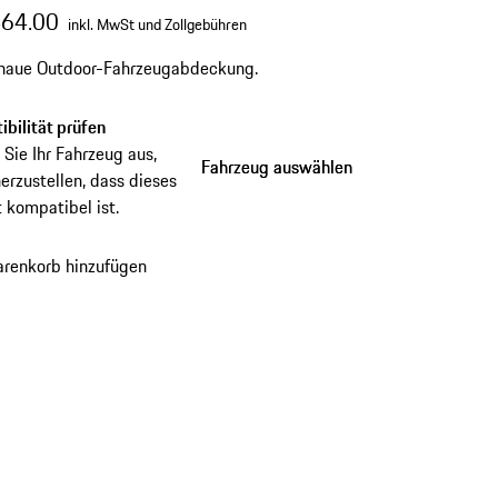
464.00
inkl. MwSt und Zollgebühren
naue Outdoor-Fahrzeugabdeckung.
bilität prüfen
Sie Ihr Fahrzeug aus,
Fahrzeug auswählen
Fahrzeug auswählen
erzustellen, dass dieses
 kompatibel ist.
renkorb hinzufügen