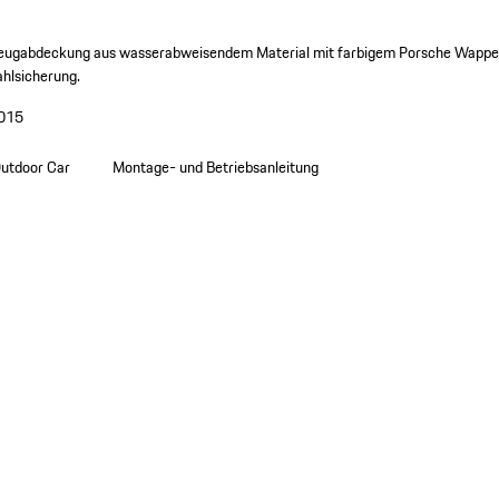
eugabdeckung aus wasserabweisendem Material mit farbigem Porsche Wapp
ahlsicherung.
015
utdoor Car
Montage- und Betriebsanleitung