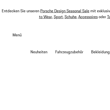
Entdecken Sie unseren
Porsche Design Seasonal Sale
mit exklusi
to Wear
,
Sport
,
Schuhe
,
Accessoires
oder
T
Zum
Hauptinhalt
Menü
springen
Neuheiten
Fahrzeugzubehör
Bekleidung