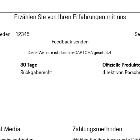
Erzählen Sie von Ihren Erfahrungen mit uns
ieden
1
2
3
4
5
Se
Feedback senden
Diese Website ist durch reCAPTCHA geschützt.
30 Tage
Offizielle Produkt
Rückgaberecht
direkt von Porsch
al Media
Zahlungsmethoden
orsche verbinden
Wählen Sie Ihre bevorzugte Opt