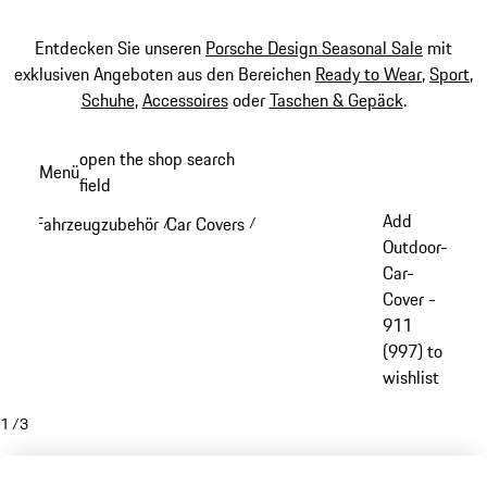
Entdecken Sie unseren
Porsche Design Seasonal Sale
mit
exklusiven Angeboten aus den Bereichen
Ready to Wear
,
Sport
,
Schuhe
,
Accessoires
oder
Taschen & Gepäck
.
Zum
open the shop search
Menü
Hauptinhalt
field
My sh
springen
Add
Fahrzeugzubehör
Car Covers
/
/
Outdoor-
Car-
Cover -
911
(997) to
wishlist
1
/
3