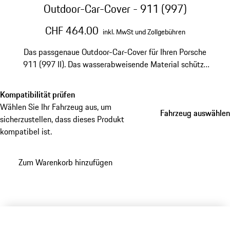
Outdoor-Car-Cover - 911 (997)
CHF 464.00
inkl. MwSt und Zollgebühren
Das passgenaue Outdoor-Car-Cover für Ihren Porsche
911 (997 II). Das wasserabweisende Material schützt
zuverlässig vor Witterung und Verschmutzung. Inklusive
Diebstahlsicherung und gefertigt aus hochwertigem
Kompatibilität prüfen
Material für eine lange Haltbarkeit.
Wählen Sie Ihr Fahrzeug aus, um
Fahrzeug auswählen
Fahrzeug auswählen
sicherzustellen, dass dieses Produkt
kompatibel ist.
Zum Warenkorb hinzufügen