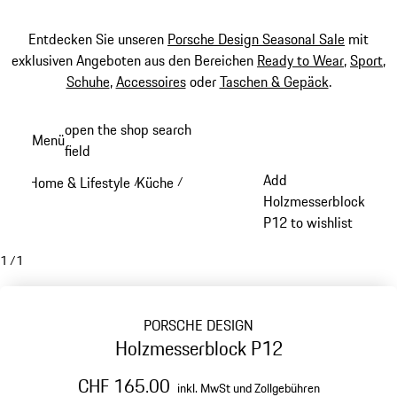
Entdecken Sie unseren
Porsche Design Seasonal Sale
mit
exklusiven Angeboten aus den Bereichen
Ready to Wear
,
Sport
,
Schuhe
,
Accessoires
oder
Taschen & Gepäck
.
Zum
open the shop search
Menü
Hauptinhalt
field
My sh
springen
Add
Home & Lifestyle
Küche
/
/
Holzmesserblock
P12 to wishlist
1
/
1
PORSCHE DESIGN
Holzmesserblock P12
CHF 165.00
inkl. MwSt und Zollgebühren