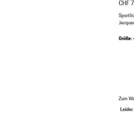
CHF 
Sportli
Jacquar
Größe
:
Zum Wa
Leider 