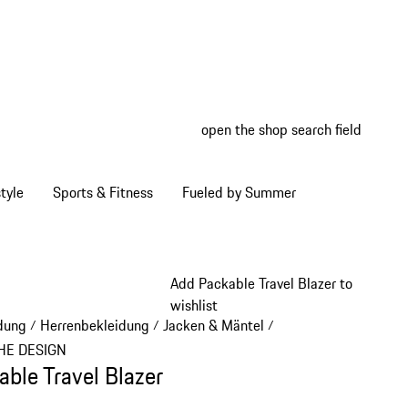
open the shop search field
My wish
My shop
tyle
Sports & Fitness
Fueled by Summer
Add Packable Travel Blazer to
wishlist
dung
Herrenbekleidung
Jacken & Mäntel
/
/
/
HE DESIGN
able Travel Blazer