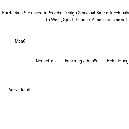
Entdecken Sie unseren
Porsche Design Seasonal Sale
mit exklusi
to Wear
,
Sport
,
Schuhe
,
Accessoires
oder
T
Zum
Hauptinhalt
Menü
springen
Neuheiten
Fahrzeugzubehör
Bekleidung
Ausverkauft