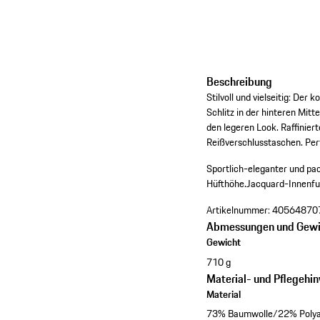
Beschreibung
Stilvoll und vielseitig: De
Schlitz in der hinteren Mit
den legeren Look. Raffinier
Reißverschlusstaschen. Per
Sportlich-eleganter und pa
Hüfthöhe.
Jacquard-Innenfu
Artikelnummer:
40564870
Abmessungen und Gewi
Gewicht
710 g
Material- und Pflegehi
Material
73% Baumwolle/22% Polya