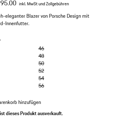
795.00
inkl. MwSt und Zollgebühren
ch-eleganter Blazer von Porsche Design mit
d-Innenfutter.
-
46
48
50
52
54
56
renkorb hinzufügen
ist dieses Produkt ausverkauft.