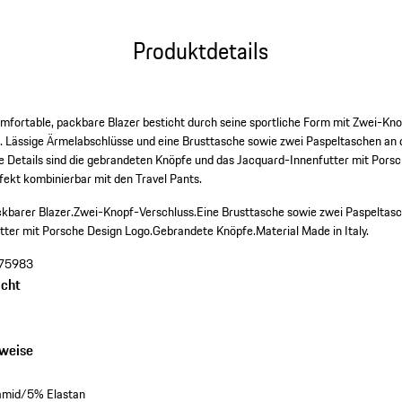
Produktdetails
r komfortable, packbare Blazer besticht durch seine sportliche Form mit Zwei-K
te. Lässige Ärmelabschlüsse und eine Brusttasche sowie zwei Paspeltaschen an 
te Details sind die gebrandeten Knöpfe und das Jacquard-Innenfutter mit Pors
fekt kombinierbar mit den Travel Pants.
ckbarer Blazer.
Zwei-Knopf-Verschluss.
Eine Brusttasche sowie zwei Paspeltas
tter mit Porsche Design Logo.
Gebrandete Knöpfe.
Material Made in Italy.
75983
cht
nweise
mid/5% Elastan