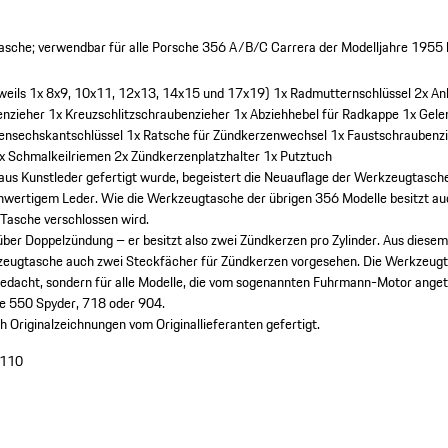
asche; verwendbar für alle Porsche 356 A/B/C Carrera der Modelljahre 1955 
eweils 1x 8x9, 10x11, 12x13, 14x15 und 17x19)
1x Radmutternschlüssel
2x An
enzieher
1x Kreuzschlitzschraubenzieher
1x Abziehhebel für Radkappe
1x Gele
nensechskantschlüssel
1x Ratsche für Zündkerzenwechsel
1x Faustschraubenz
x Schmalkeilriemen
2x Zündkerzenplatzhalter
1x Putztuch
 aus Kunstleder gefertigt wurde, begeistert die Neuauflage der Werkzeugtasch
chwertigem Leder. Wie die Werkzeugtasche der übrigen 356 Modelle besitzt a
 Tasche verschlossen wird.
über Doppelzündung – er besitzt also zwei Zündkerzen pro Zylinder. Aus diese
zeugtasche auch zwei Steckfächer für Zündkerzen vorgesehen. Die Werkzeugt
 gedacht, sondern für alle Modelle, die vom sogenannten Fuhrmann-Motor ange
ge 550 Spyder, 718 oder 904.
 Originalzeichnungen vom Originallieferanten gefertigt.
110