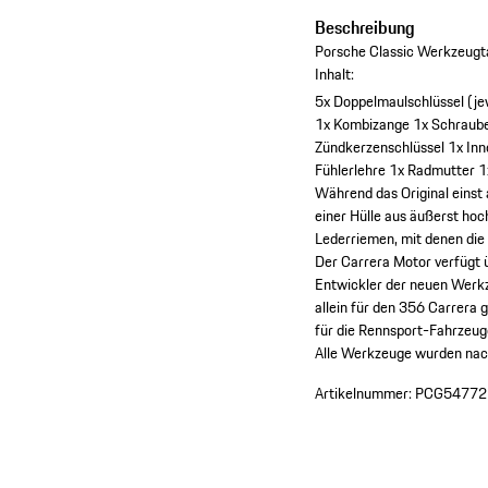
Beschreibung
Porsche Classic Werkzeugt
Inhalt:
5x Doppelmaulschlüssel (j
1x Kombizange
1x Schraub
Zündkerzenschlüssel
1x In
Fühlerlehre
1x Radmutter
1
Während das Original einst
einer Hülle aus äußerst ho
Lederriemen, mit denen die
Der Carrera Motor verfügt 
Entwickler der neuen Werk
allein für den 356 Carrera
für die Rennsport-Fahrzeu
Alle Werkzeuge wurden nach
Artikelnummer:
PCG54772