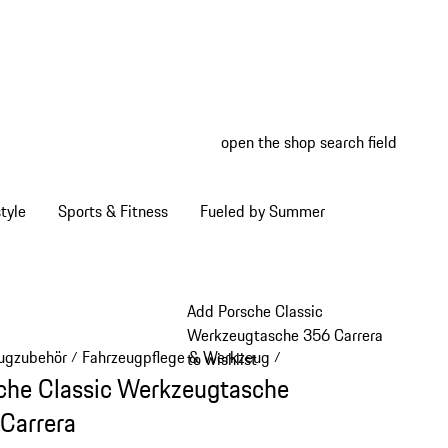
open the shop search field
My wish
My shop
tyle
Sports & Fitness
Fueled by Summer
Add Porsche Classic
Werkzeugtasche 356 Carrera
ugzubehör
Fahrzeugpflege & Werkzeug
/
/
to wishlist
che Classic Werkzeugtasche
Carrera