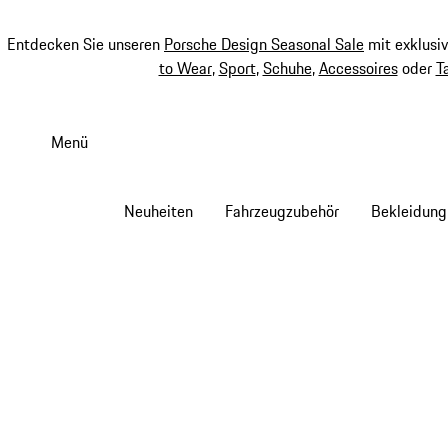
Entdecken Sie unseren
Porsche Design Seasonal Sale
mit exklusi
to Wear
,
Sport
,
Schuhe
,
Accessoires
oder
T
Zum
Hauptinhalt
Menü
springen
Neuheiten
Fahrzeugzubehör
Bekleidung