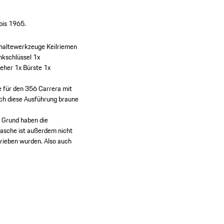
bis 1965.
haltewerkzeuge Keilriemen
nkschlüssel
1x
ieher
1x Bürste
1x
e für den 356 Carrera mit
uch diese Ausführung braune
m Grund haben die
asche ist außerdem nicht
trieben wurden. Also auch