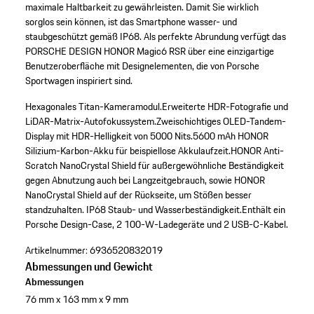
maximale Haltbarkeit zu gewährleisten. Damit Sie wirklich
sorglos sein können, ist das Smartphone wasser- und
staubgeschützt gemäß IP68. Als perfekte Abrundung verfügt das
PORSCHE DESIGN HONOR Magic6 RSR über eine einzigartige
Benutzeroberfläche mit Designelementen, die von Porsche
Sportwagen inspiriert sind.
Hexagonales Titan-Kameramodul.
Erweiterte HDR-Fotografie und
LiDAR-Matrix-Autofokussystem.
Zweischichtiges OLED-Tandem-
Display mit HDR-Helligkeit von 5000 Nits.
5600 mAh HONOR
Silizium-Karbon-Akku für beispiellose Akkulaufzeit.
HONOR Anti-
Scratch NanoCrystal Shield für außergewöhnliche Beständigkeit
gegen Abnutzung auch bei Langzeitgebrauch, sowie HONOR
NanoCrystal Shield auf der Rückseite, um Stößen besser
standzuhalten.
IP68 Staub- und Wasserbeständigkeit.
Enthält ein
Porsche Design-Case, 2 100-W-Ladegeräte und 2 USB-C-Kabel.
Artikelnummer:
6936520832019
Abmessungen und Gewicht
Abmessungen
76 mm x 163 mm x 9 mm