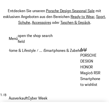
Entdecken Sie unseren
Porsche Design Seasonal Sale
mit
exklusiven Angeboten aus den Bereichen
Ready to Wear
,
Sport
,
Schuhe
,
Accessoires
oder
Taschen & Gepäck
.
Zum
open the shop search
Menü
Hauptinhalt
field
My sh
springen
Add
Home & Lifestyle
…
Smartphones & Zubehör
Porsche Desig
/
/
/
Reveal collapsed breadcrumb items
PORSCHE
DESIGN
HONOR
Magic6 RSR
Smartphone
to wishlist
1
/
8
Ausverkauft
Cyber Week