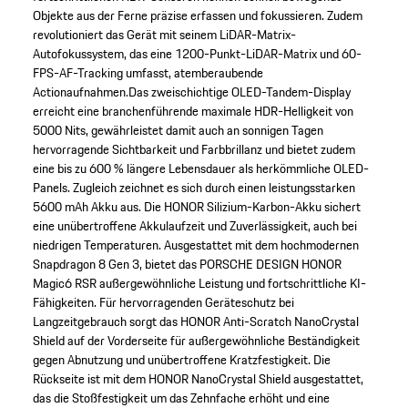
Objekte aus der Ferne präzise erfassen und fokussieren. Zudem
revolutioniert das Gerät mit seinem LiDAR-Matrix-
Autofokussystem, das eine 1200-Punkt-LiDAR-Matrix und 60-
FPS-AF-Tracking umfasst, atemberaubende
Actionaufnahmen.Das zweischichtige OLED-Tandem-Display
erreicht eine branchenführende maximale HDR-Helligkeit von
5000 Nits, gewährleistet damit auch an sonnigen Tagen
hervorragende Sichtbarkeit und Farbbrillanz und bietet zudem
eine bis zu 600 % längere Lebensdauer als herkömmliche OLED-
Panels. Zugleich zeichnet es sich durch einen leistungsstarken
5600 mAh Akku aus. Die HONOR Silizium-Karbon-Akku sichert
eine unübertroffene Akkulaufzeit und Zuverlässigkeit, auch bei
niedrigen Temperaturen. Ausgestattet mit dem hochmodernen
Snapdragon 8 Gen 3, bietet das PORSCHE DESIGN HONOR
Magic6 RSR außergewöhnliche Leistung und fortschrittliche KI-
Fähigkeiten. Für hervorragenden Geräteschutz bei
Langzeitgebrauch sorgt das HONOR Anti-Scratch NanoCrystal
Shield auf der Vorderseite für außergewöhnliche Beständigkeit
gegen Abnutzung und unübertroffene Kratzfestigkeit. Die
Rückseite ist mit dem HONOR NanoCrystal Shield ausgestattet,
das die Stoßfestigkeit um das Zehnfache erhöht und eine