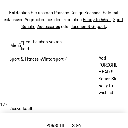
Entdecken Sie unseren
Porsche Design Seasonal Sale
mit
exklusiven Angeboten aus den Bereichen
Ready to Wear
,
Sport
,
Schuhe
,
Accessoires
oder
Taschen & Gepäck
.
Zum
open the shop search
Menü
Hauptinhalt
field
My sh
springen
Add
Sport & Fitness
Wintersport
/
/
PORSCHE
HEAD 8
Series Ski
Rally to
wishlist
1
/
7
Ausverkauft
PORSCHE DESIGN