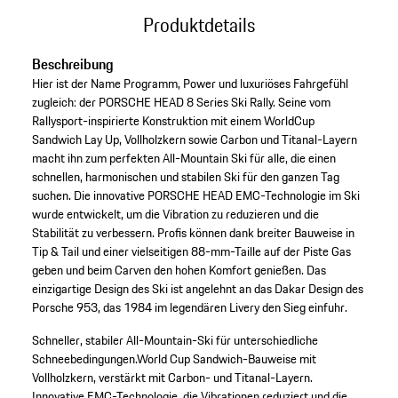
Produktdetails
Beschreibung
Hier ist der Name Programm, Power und luxuriöses Fahrgefühl
zugleich: der PORSCHE HEAD 8 Series Ski Rally. Seine vom
Rallysport-inspirierte Konstruktion mit einem WorldCup
Sandwich Lay Up, Vollholzkern sowie Carbon und Titanal-Layern
macht ihn zum perfekten All-Mountain Ski für alle, die einen
schnellen, harmonischen und stabilen Ski für den ganzen Tag
suchen. Die innovative PORSCHE HEAD EMC-Technologie im Ski
wurde entwickelt, um die Vibration zu reduzieren und die
Stabilität zu verbessern. Profis können dank breiter Bauweise in
Tip & Tail und einer vielseitigen 88-mm-Taille auf der Piste Gas
geben und beim Carven den hohen Komfort genießen. Das
einzigartige Design des Ski ist angelehnt an das Dakar Design des
Porsche 953, das 1984 im legendären Livery den Sieg einfuhr.
Schneller, stabiler All-Mountain-Ski für unterschiedliche
Schneebedingungen.
World Cup Sandwich-Bauweise mit
Vollholzkern, verstärkt mit Carbon- und Titanal-Layern.
Innovative EMC-Technologie, die Vibrationen reduziert und die