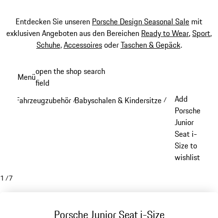
Entdecken Sie unseren
Porsche Design Seasonal Sale
mit
exklusiven Angeboten aus den Bereichen
Ready to Wear
,
Sport
,
Schuhe
,
Accessoires
oder
Taschen & Gepäck
.
Zum
open the shop search
Menü
Hauptinhalt
field
My sh
springen
Add
Fahrzeugzubehör
Babyschalen & Kindersitze
/
/
Porsche
Junior
Seat i-
Size to
wishlist
1
/
7
Porsche Junior Seat i-Size