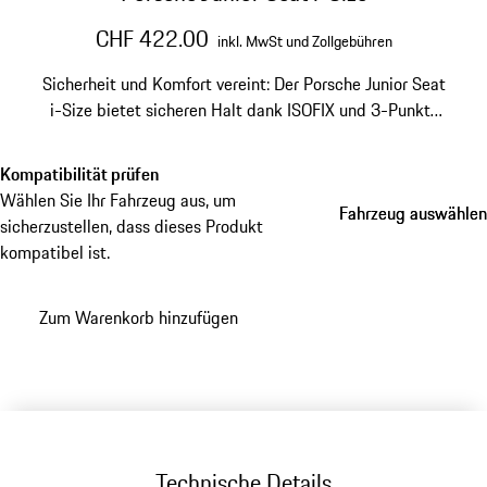
CHF 422.00
inkl. MwSt und Zollgebühren
Sicherheit und Komfort vereint: Der Porsche Junior Seat
i-Size bietet sicheren Halt dank ISOFIX und 3-Punkt-
Gurt. Mit Seitenaufprallschutz und mehrfach
verstellbarer Sitzpositionen für Kinder von 100 cm bis
Kompatibilität prüfen
150 cm.
Wählen Sie Ihr Fahrzeug aus, um
Fahrzeug auswählen
Fahrzeug auswählen
sicherzustellen, dass dieses Produkt
kompatibel ist.
Zum Warenkorb hinzufügen
Technische Details