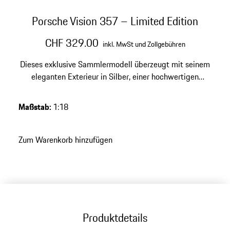
Porsche Vision 357 – Limited Edition
CHF 329.00
inkl. MwSt und Zollgebühren
Dieses exklusive Sammlermodell überzeugt mit seinem
eleganten Exterieur in Silber, einer hochwertigen
Verarbeitung aus Resine und einer limitierten Auflage
von 500 Stück – ein zeitloses Highlight für jede
Maßstab
:
1:18
anspruchsvolle Porsche Sammlung.
Zum Warenkorb hinzufügen
Produktdetails