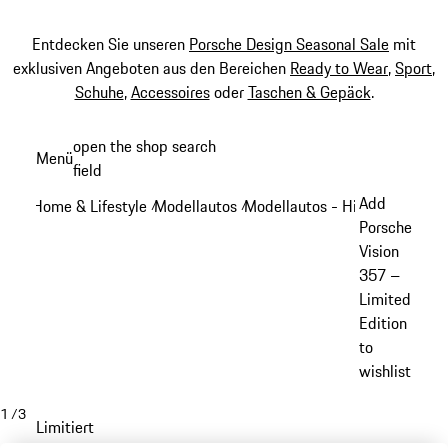
Entdecken Sie unseren
Porsche Design Seasonal Sale
mit
exklusiven Angeboten aus den Bereichen
Ready to Wear
,
Sport
,
Schuhe
,
Accessoires
oder
Taschen & Gepäck
.
Zum
open the shop search
Menü
Hauptinhalt
field
My sh
springen
Add
Home & Lifestyle
Modellautos
Modellautos - Historische Mod
/
/
Porsche
Vision
357 –
Limited
Edition
to
wishlist
1
/
3
Limitiert