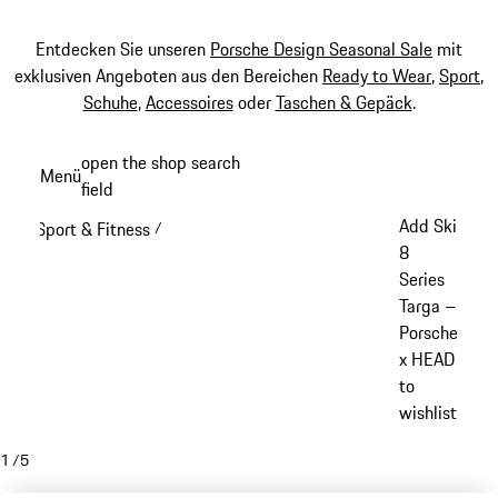
Entdecken Sie unseren
Porsche Design Seasonal Sale
mit
exklusiven Angeboten aus den Bereichen
Ready to Wear
,
Sport
,
Schuhe
,
Accessoires
oder
Taschen & Gepäck
.
Zum
open the shop search
Menü
Hauptinhalt
field
My sh
springen
Add Ski
Sport & Fitness
/
8
Series
Targa –
Porsche
x HEAD
to
wishlist
1
/
5