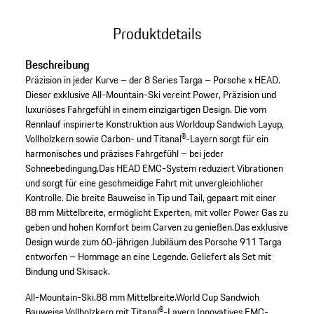
Produktdetails
Beschreibung
Präzision in jeder Kurve – der 8 Series Targa – Porsche x HEAD.
Dieser exklusive All-Mountain-Ski vereint Power, Präzision und
luxuriöses Fahrgefühl in einem einzigartigen Design. Die vom
Rennlauf inspirierte Konstruktion aus Worldcup Sandwich Layup,
Vollholzkern sowie Carbon- und Titanal®-Layern sorgt für ein
harmonisches und präzises Fahrgefühl – bei jeder
Schneebedingung.Das HEAD EMC-System reduziert Vibrationen
und sorgt für eine geschmeidige Fahrt mit unvergleichlicher
Kontrolle. Die breite Bauweise in Tip und Tail, gepaart mit einer
88 mm Mittelbreite, ermöglicht Experten, mit voller Power Gas zu
geben und hohen Komfort beim Carven zu genießen.Das exklusive
Design wurde zum 60-jährigen Jubiläum des Porsche 911 Targa
entworfen – Hommage an eine Legende. Geliefert als Set mit
Bindung und Skisack.
All-Mountain-Ski.
88 mm Mittelbreite.
World Cup Sandwich
Bauweise.
Vollholzkern mit Titanal®-Layern.
Innovatives EMC-