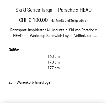
Ski 8 Series Targa – Porsche x HEAD
CHF 2'100.00
inkl. MwSt und Zollgebühren
Rennsport-inspirierter All-Mountain-Ski von Porsche x
HEAD mit Worldcup Sandwich Layup. Vollholzkern,
Carbon- und Titanal®-Layer sowie EMC-Technologie für
maximale Stabilität und Vibrationsreduktion.
Größe
:
-
163 cm
170 cm
177 cm
Zum Warenkorb hinzufügen