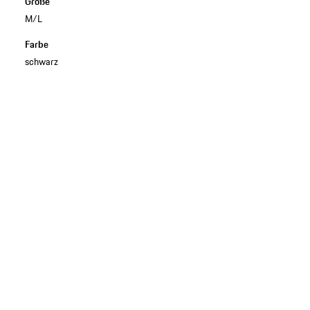
Größe
M/L
Farbe
schwarz