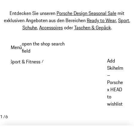
Entdecken Sie unseren
Porsche Design Seasonal Sale
mit
exklusiven Angeboten aus den Bereichen
Ready to Wear
,
Sport
,
Schuhe
,
Accessoires
oder
Taschen & Gepäck
.
Zum
open the shop search
Menü
Hauptinhalt
field
My sh
springen
Add
Sport & Fitness
/
Skihelm
–
Porsche
x HEAD
to
wishlist
1
/
6