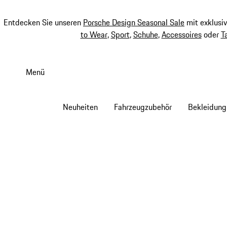
Entdecken Sie unseren
Porsche Design Seasonal Sale
mit exklusi
to Wear
,
Sport
,
Schuhe
,
Accessoires
oder
T
Zum
Hauptinhalt
Menü
springen
Neuheiten
Fahrzeugzubehör
Bekleidung