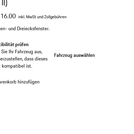
II)
316.00
inkl. MwSt und Zollgebühren
ten- und Dreiecksfenster.
bilität prüfen
Sie Ihr Fahrzeug aus,
Fahrzeug auswählen
Fahrzeug auswählen
erzustellen, dass dieses
 kompatibel ist.
renkorb hinzufügen