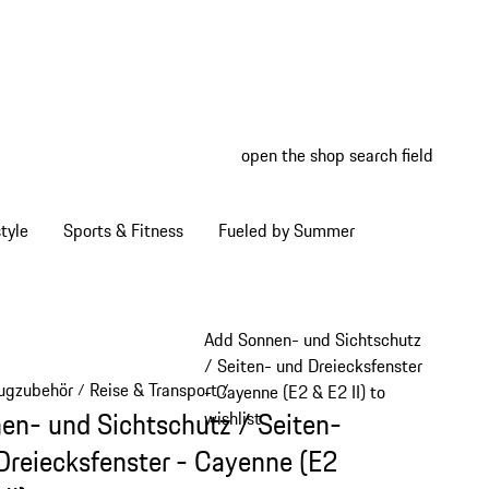
open the shop search field
My wish
My shop
tyle
Sports & Fitness
Fueled by Summer
Add Sonnen- und Sichtschutz
/ Seiten- und Dreiecksfenster
ugzubehör
Reise & Transport
/
/
- Cayenne (E2 & E2 II) to
en- und Sichtschutz / Seiten-
wishlist
Dreiecksfenster - Cayenne (E2