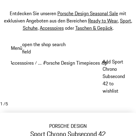
Entdecken Sie unseren
Porsche Design Seasonal Sale
mit
exklusiven Angeboten aus den Bereichen
Ready to Wear
,
Sport
,
Schuhe
,
Accessoires
oder
Taschen & Gepäck
.
Zum
open the shop search
Menü
Hauptinhalt
field
My sh
springen
Add Sport
Accessoires
…
Porsche Design Timepieces
Sport Chrono
/
/
/
/
Reveal collapsed breadcrumb items
Chrono
Subsecond
42 to
wishlist
1
/
5
PORSCHE DESIGN
Sport Chrono Subsecond 42