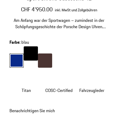
CHF 4'950.00
inkl. MwSt und Zollgebühren
Am Anfang war der Sportwagen – zumindest in der
Schöpfungsgeschichte der Porsche Design Uhren.
Inspiriert von den Instrumenten der Porsche Sport- und
Rennwagen schlug Professor Ferdinand Alexander
Farbe
:
blau
Porsche mit seinem Chronograph I vollkommen neue,
Farbe
schwarz
bisher nicht beschrittene Wege ein. Zeit, den Kreis zu
schließen und mit dem Sport Chrono Paket mit Porsche
Design Subsecond-Uhr dorthin zurückzukehren, wo
Farbe
blau
Farbe
braun
alles begann: ins Fahrzeug.
Titan
COSC-Certified
Fahrzeugleder
Benachrichtigen Sie mich