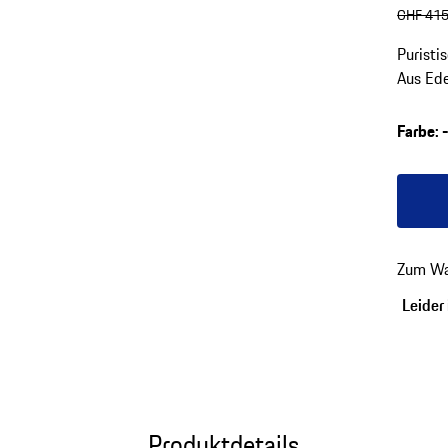
ursprü
CHF 415
Puristi
Aus Ede
Modell
Farbe
:
Farbe
b
Zum Wa
Leider 
Produktdetails