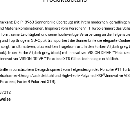
g markant: Die P´8963 Sonnenbrille überzeugt mit ihrem modernen, geradlinige
d Materialkombinationen. Inspiriert vom Porsche 911 Turbo erinnert das Schar
e Form, seine Leichtigkeit und seine hochwertige Verarbeitung an die Felgenst
und Top Bridge in 3D-Optik transportiert die Sonnenbrille die elegante Cooln
sorgt für ultimativen, ultraleichten Tragekomfort. In den Farben A (dark grey, b
lack). In der Farbe A (dark grey, black) mit innovativer VISION DRIVE ™ Polariz
t innovativer VISION DRIVE ™ Polarized XTR Gläsertechnologie erhältlich.
rille in puristischem Design.
Inspiriert vom Felgendesign des Porsche 911 Turb
elscharnier-Design.
Aus Edelstahl und High-Tech-Polyamid RXP®.
Innovative VI
Polarized, Farbe B Polarized XTR).
37012
nweise