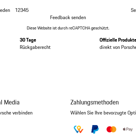
ieden
1
2
3
4
5
Se
Feedback senden
Diese Website ist durch reCAPTCHA geschützt.
30 Tage
Offizielle Produkt
Rückgaberecht
direkt von Porsch
al Media
Zahlungsmethoden
orsche verbinden
Wählen Sie Ihre bevorzugte Opt