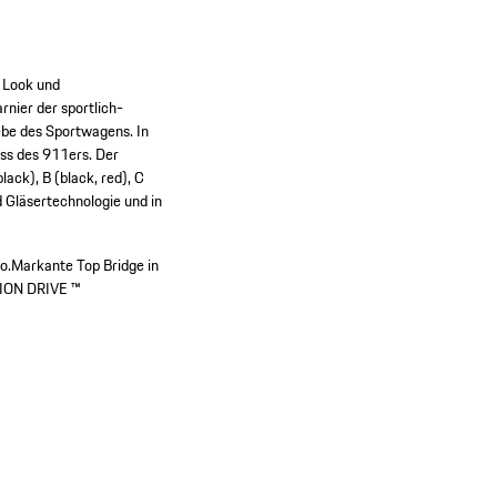
n Look und
nier der sportlich-
rebe des Sportwagens. In
ess des 911ers. Der
lack), B (black, red), C
ed Gläsertechnologie und in
o.
Markante Top Bridge in
SION DRIVE ™