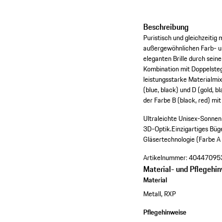
Beschreibung
Puristisch und gleichzeiti
außergewöhnlichen Farb- un
eleganten Brille durch sein
Kombination mit Doppelsteg 
leistungsstarke Materialmix 
(blue, black) und D (gold, b
der Farbe B (black, red) mi
Ultraleichte Unisex-Sonnenb
3D-Optik.
Einzigartiges Büg
Gläsertechnologie (Farbe A 
Artikelnummer:
40447095
Material- und Pflegehi
Material
Metall, RXP
Pflegehinweise