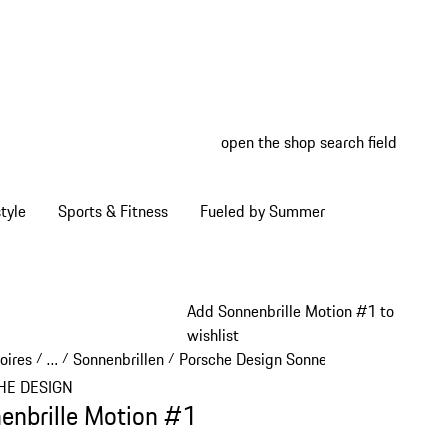
open the shop search field
My wish
My shop
tyle
Sports & Fitness
Fueled by Summer
Add Sonnenbrille Motion #1 to
wishlist
oires
…
Sonnenbrillen
Porsche Design Sonnenbrillen
/
/
/
/
Reveal collapsed breadcrumb items
HE DESIGN
enbrille Motion #1