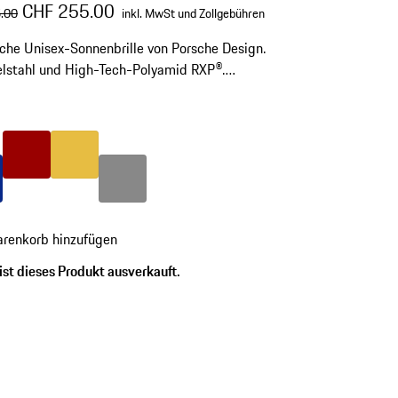
nglicher Preis
Verkaufspreis
inkl. MwSt und Zollgebühren
CHF 255.00
.00
inkl. MwSt und Zollgebühren
sche Unisex-Sonnenbrille von Porsche Design.
lstahl und High-Tech-Polyamid RXP®.
nummer: P´8963
-
Farbe
rot
Farbe
gold
lau
Farbe
dunkelgrau
renkorb hinzufügen
ist dieses Produkt ausverkauft.