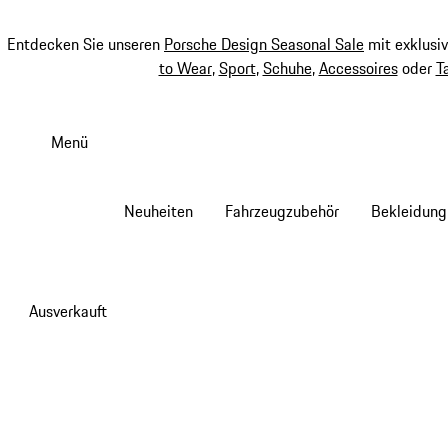
Entdecken Sie unseren
Porsche Design Seasonal Sale
mit exklusi
to Wear
,
Sport
,
Schuhe
,
Accessoires
oder
T
Zum
Hauptinhalt
Menü
springen
Neuheiten
Fahrzeugzubehör
Bekleidung
Ausverkauft