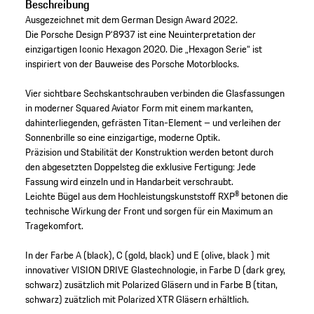
Beschreibung
Ausgezeichnet mit dem German Design Award 2022.
Die Porsche Design P‘8937 ist eine Neuinterpretation der
einzigartigen Iconic Hexagon 2020. Die „Hexagon Serie“ ist
inspiriert von der Bauweise des Porsche Motorblocks.
Vier sichtbare Sechskantschrauben verbinden die Glasfassungen
in moderner Squared Aviator Form mit einem markanten,
dahinterliegenden, gefrästen Titan-Element – und verleihen der
Sonnenbrille so eine einzigartige, moderne Optik.
Präzision und Stabilität der Konstruktion werden betont durch
den abgesetzten Doppelsteg die exklusive Fertigung: Jede
Fassung wird einzeln und in Handarbeit verschraubt.
Leichte Bügel aus dem Hochleistungskunststoff RXP® betonen die
technische Wirkung der Front und sorgen für ein Maximum an
Tragekomfort.
In der Farbe A (black), C (gold, black) und E (olive, black ) mit
innovativer VISION DRIVE Glastechnologie, in Farbe D (dark grey,
schwarz) zusätzlich mit Polarized Gläsern und in Farbe B (titan,
schwarz) zuätzlich mit Polarized XTR Gläsern erhältlich.