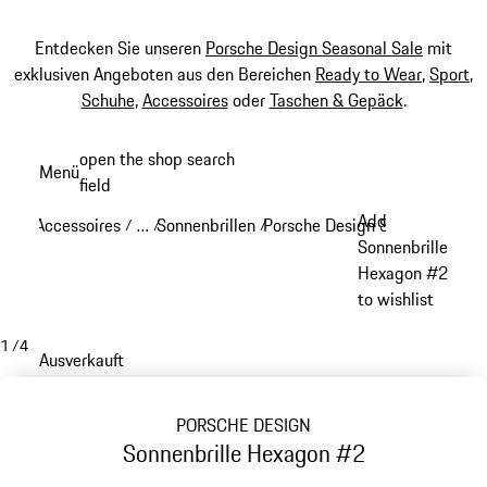
Entdecken Sie unseren
Porsche Design Seasonal Sale
mit
exklusiven Angeboten aus den Bereichen
Ready to Wear
,
Sport
,
Schuhe
,
Accessoires
oder
Taschen & Gepäck
.
Zum
open the shop search
Menü
Hauptinhalt
field
My sh
springen
Add
Accessoires
…
Sonnenbrillen
Porsche Design Sonnenbrillen
/
/
/
Reveal collapsed breadcrumb items
Sonnenbrille
Hexagon #2
to wishlist
1
/
4
Ausverkauft
PORSCHE DESIGN
Sonnenbrille Hexagon #2