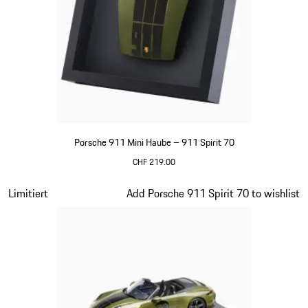
Porsche 911 Mini Haube – 911 Spirit 70
CHF 219.00
olivgrün
Slide 12 von 20
Limitiert
Add Porsche 911 Spirit 70 to wishlist