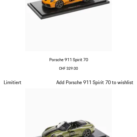
Porsche 911 Spirit 70
CHF 329.00
signalorange
Slide 14 von 20
Limitiert
Add Porsche 911 Spirit 70 to wishlist