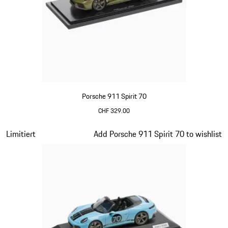
Porsche 911 Spirit 70
CHF 329.00
olivgrün
Slide 15 von 20
Limitiert
Add Porsche 911 Spirit 70 to wishlist