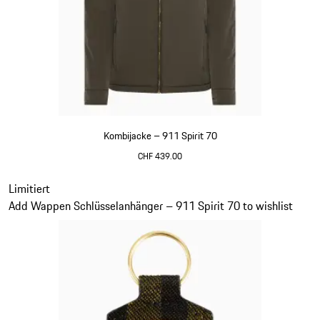
Kombijacke – 911 Spirit 70
CHF 439.00
olivgrün
Slide 7 von 20
Limitiert
Add Wappen Schlüsselanhänger – 911 Spirit 70 to wishlist