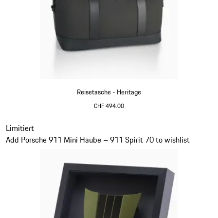
Reisetasche - Heritage
CHF 494.00
schwarz
Slide 11 von 20
Limitiert
Add Porsche 911 Mini Haube – 911 Spirit 70 to wishlist