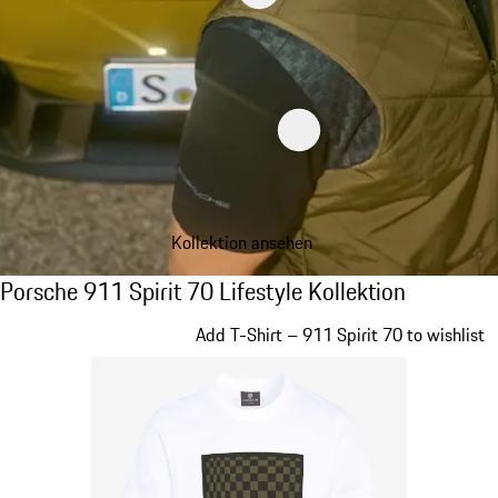
Kollektion ansehen
Porsche 911 Spirit 70 Lifestyle Kollektion
Porsche 911 Spirit 70 Lifestyle Kollektion
Slide 1 von 20
Add T-Shirt – 911 Spirit 70 to wishlist