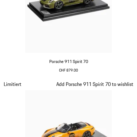
Porsche 911 Spirit 70
CHF 879.00
olivgrün
Slide 13 von 20
Limitiert
Add Porsche 911 Spirit 70 to wishlist