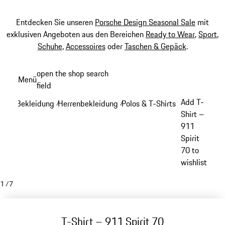
Entdecken Sie unseren
Porsche Design Seasonal Sale
mit
exklusiven Angeboten aus den Bereichen
Ready to Wear
,
Sport
,
Schuhe
,
Accessoires
oder
Taschen & Gepäck
.
Zum
open the shop search
Menü
Hauptinhalt
field
My sh
springen
Add T-
Bekleidung
Herrenbekleidung
Polos & T-Shirts
/
/
/
Shirt –
911
Spirit
70 to
wishlist
1
/
7
T-Shirt – 911 Spirit 70