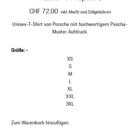
CHF 72.00
inkl. MwSt und Zollgebühren
Unisex-T-Shirt von Porsche mit hochwertigem Pascha-
Muster Aufdruck.
Größe
:
-
Varianten
überspringen
XS
(Größe)
S
M
L
XL
XXL
3XL
zurück
Zum Warenkorb hinzufügen
zu
Varianten
(Größe)