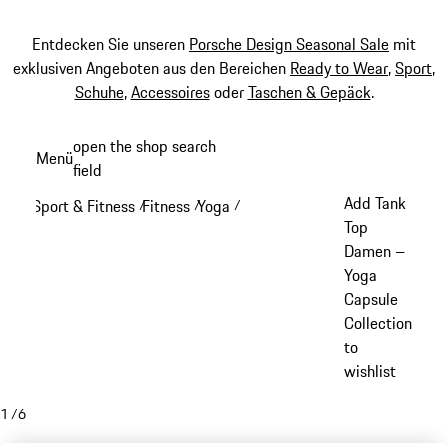
Entdecken Sie unseren
Porsche Design Seasonal Sale
mit
exklusiven Angeboten aus den Bereichen
Ready to Wear
,
Sport
,
Schuhe
,
Accessoires
oder
Taschen & Gepäck
.
Zum
open the shop search
Menü
Hauptinhalt
field
My sh
springen
Add Tank
Sport & Fitness
Fitness
Yoga
/
/
/
Top
Damen –
Yoga
Capsule
Collection
to
wishlist
1
/
6