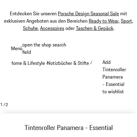
Entdecken Sie unseren
Porsche Design Seasonal Sale
mit
exklusiven Angeboten aus den Bereichen
Ready to Wear
,
Sport
,
Schuhe
,
Accessoires
oder
Taschen & Gepäck
.
Zum
open the shop search
Menü
Hauptinhalt
field
My sh
springen
Add
Home & Lifestyle
Notizbücher & Stifte
/
/
Tintenroller
Panamera
- Essential
to wishlist
1
/
2
Tintenroller Panamera - Essential