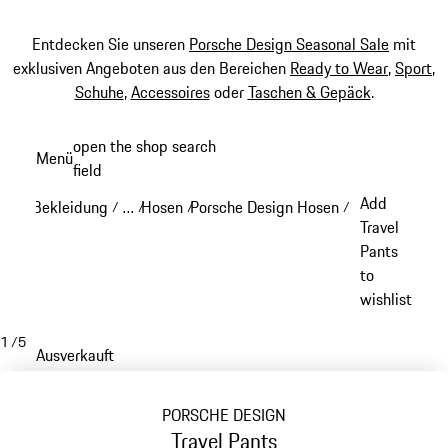
Entdecken Sie unseren
Porsche Design Seasonal Sale
mit
exklusiven Angeboten aus den Bereichen
Ready to Wear
,
Sport
,
Schuhe
,
Accessoires
oder
Taschen & Gepäck
.
Zum
open the shop search
Menü
Hauptinhalt
field
My sh
springen
Add
Bekleidung
…
Hosen
Porsche Design Hosen
/
/
/
/
Reveal collapsed breadcrumb items
Travel
Pants
to
wishlist
1
/
5
Ausverkauft
PORSCHE DESIGN
Travel Pants