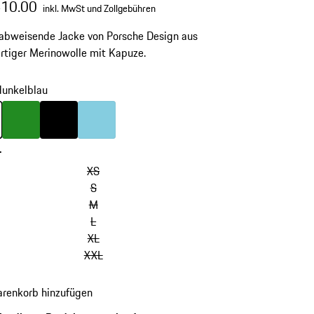
410.00
inkl. MwSt und Zollgebühren
abweisende Jacke von Porsche Design aus
tiger Merinowolle mit Kapuze.
dunkelblau
unkelblau
Farbe
grün
Farbe
schwarz
Farbe
hellblau
-
XS
S
M
L
XL
XXL
renkorb hinzufügen