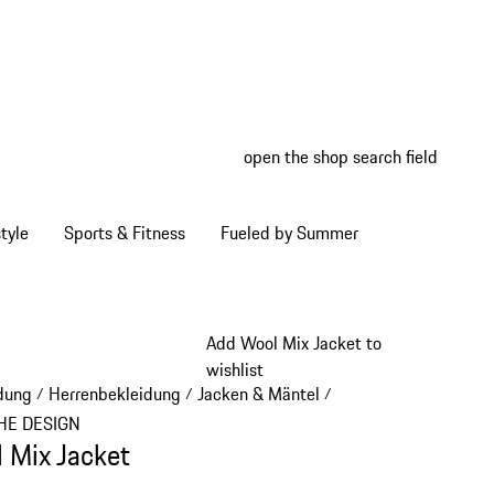
open the shop search field
My wish
My shop
tyle
Sports & Fitness
Fueled by Summer
Add Wool Mix Jacket to
wishlist
dung
Herrenbekleidung
Jacken & Mäntel
/
/
/
HE DESIGN
 Mix Jacket