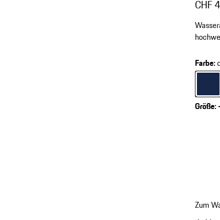
CHF 
Wasser
hochwer
Farbe
:
Farbe
d
Größe
:
Zum Wa