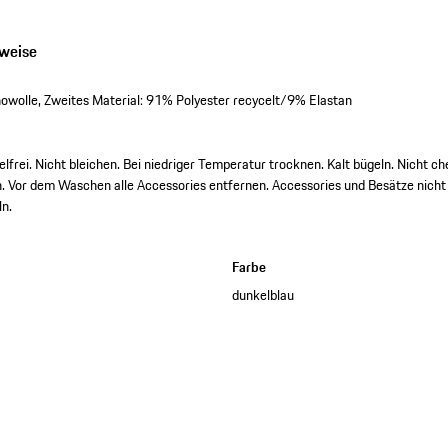
nweise
wolle, Zweites Material: 91% Polyester recycelt/9% Elastan
frei. Nicht bleichen. Bei niedriger Temperatur trocknen. Kalt bügeln. Nicht ch
 Vor dem Waschen alle Accessories entfernen. Accessories und Besätze nicht b
ln.
Farbe
dunkelblau