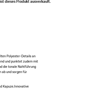
ist dieses Produkt ausverkauft.
lten Polyester-Details an
end und punktet zudem mit
d die tonale Nahtführung
n ab und sorgen für
nd Kapuze.
Innovative