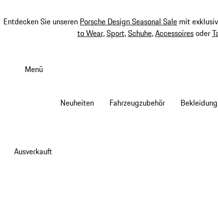
Entdecken Sie unseren
Porsche Design Seasonal Sale
mit exklusi
to Wear
,
Sport
,
Schuhe
,
Accessoires
oder
T
Zum
Hauptinhalt
Menü
springen
Neuheiten
Fahrzeugzubehör
Bekleidung
Ausverkauft