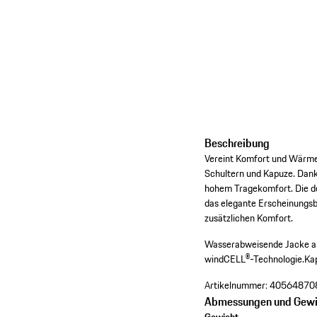
Beschreibung
Vereint Komfort und Wärme i
Schultern und Kapuze. Dan
hohem Tragekomfort. Die do
das elegante Erscheinungsb
zusätzlichen Komfort.
Wasserabweisende Jacke au
windCELL®-Technologie.
Ka
Artikelnummer:
40564870
Abmessungen und Gewi