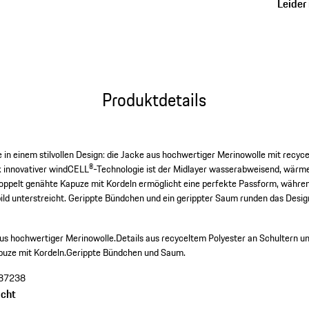
Leider 
Produktdetails
n einem stilvollen Design: die Jacke aus hochwertiger Merinowolle mit recyce
k innovativer windCELL®-Technologie ist der Midlayer wasserabweisend, wärm
ppelt genähte Kapuze mit Kordeln ermöglicht eine perfekte Passform, währen
ild unterstreicht. Gerippte Bündchen und ein gerippter Saum runden das Desig
s hochwertiger Merinowolle.
Details aus recyceltem Polyester an Schultern u
puze mit Kordeln.
Gerippte Bündchen und Saum.
87238
cht