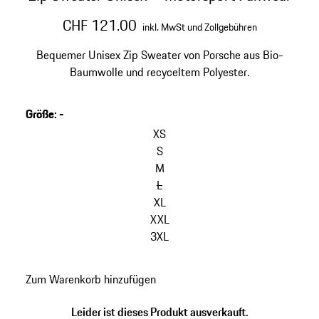
CHF 121.00
inkl. MwSt und Zollgebühren
Bequemer Unisex Zip Sweater von Porsche aus Bio-
Baumwolle und recyceltem Polyester.
Größe
:
-
Varianten
überspringen
XS
(Größe)
S
M
L
XL
XXL
3XL
zurück
Zum Warenkorb hinzufügen
zu
Varianten
Leider ist dieses Produkt ausverkauft.
(Größe)