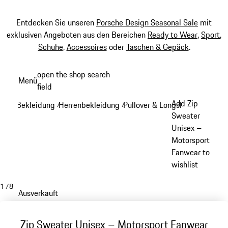
Entdecken Sie unseren
Porsche Design Seasonal Sale
mit
exklusiven Angeboten aus den Bereichen
Ready to Wear
,
Sport
,
Schuhe
,
Accessoires
oder
Taschen & Gepäck
.
Zum
open the shop search
Menü
Hauptinhalt
field
My sh
springen
Add Zip
Bekleidung
Herrenbekleidung
Pullover & Longsleeves
/
/
/
Sweater
Unisex –
Motorsport
Fanwear to
wishlist
1
/
8
Ausverkauft
Zip Sweater Unisex – Motorsport Fanwear