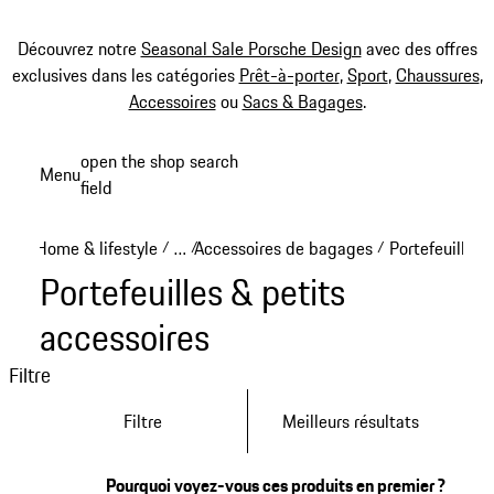
Découvrez notre
Seasonal Sale Porsche Design
avec des offres
exclusives dans les catégories
Prêt-à-porter
,
Sport
,
Chaussures
,
Accessoires
ou
Sacs & Bagages
.
Aller
open the shop search
Menu
au
field
My sh
contenu
principal
Home & lifestyle
…
Accessoires de bagages
Portefeuilles 
/
/
/
Reveal collapsed breadcrumb items
Portefeuilles & petits
accessoires
Filtre
Filtre
Meilleurs résultats
Pourquoi voyez-vous ces produits en premier ?