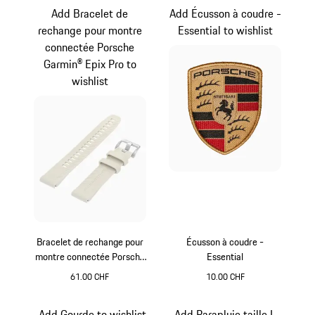
Add Bracelet de
Add Écusson à coudre -
rechange pour montre
Essential to wishlist
connectée Porsche
Garmin® Epix Pro to
wishlist
Bracelet de rechange pour
Écusson à coudre -
montre connectée Porsche
Essential
Garmin® Epix Pro
61.00 CHF
10.00 CHF
Argent
Noir
Add Gourde to wishlist
Add Parapluie taille L