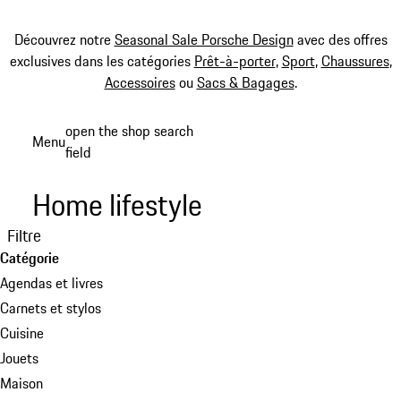
Découvrez notre
Seasonal Sale Porsche Design
avec des offres
exclusives dans les catégories
Prêt-à-porter
,
Sport
,
Chaussures
,
Accessoires
ou
Sacs & Bagages
.
Aller
open the shop search
Menu
au
field
My sh
contenu
principal
Home lifestyle
Filtre
Catégorie
Agendas et livres
Carnets et stylos
Cuisine
Jouets
Maison