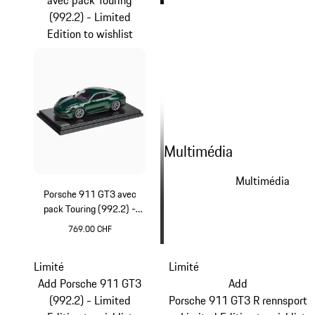
(992.2) - Limited
Edition to wishlist
Multimédia
Multimédia
Porsche 911 GT3 avec
pack Touring (992.2) -
Limited Edition
769.00 CHF
Oak Green Metallic
Limité
Limité
Add Porsche 911 GT3
Add
(992.2) - Limited
Porsche 911 GT3 R rennsport