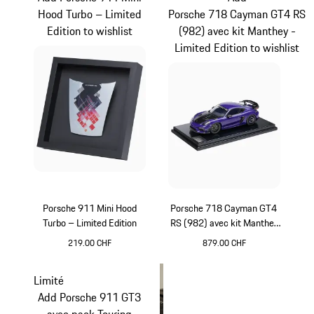
Hood Turbo – Limited
Porsche 718 Cayman GT4 RS
Edition to wishlist
(982) avec kit Manthey -
Limited Edition to wishlist
Porsche 911 Mini Hood
Porsche 718 Cayman GT4
Turbo – Limited Edition
RS (982) avec kit Manthey
- Limited Edition
219.00 CHF
879.00 CHF
Pourpre Métallisé
Limité
Add Porsche 911 GT3
avec pack Touring