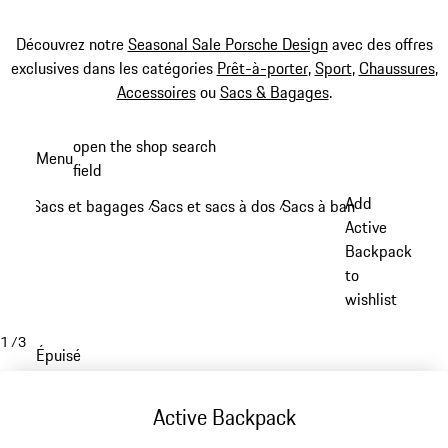
Découvrez notre
Seasonal Sale Porsche Design
avec des offres
exclusives dans les catégories
Prêt-à-porter
,
Sport
,
Chaussures
,
Accessoires
ou
Sacs & Bagages
.
Aller
open the shop search
Menu
au
field
My sh
contenu
Add
Sacs et bagages
Sacs et sacs à dos
Sacs à bandoulière
/
/
/
principal
Active
Backpack
to
wishlist
1
/
3
Épuisé
Active Backpack