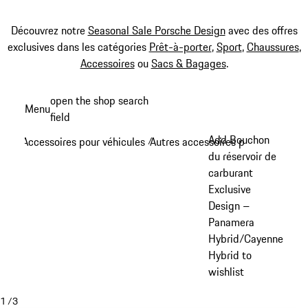
Découvrez notre
Seasonal Sale Porsche Design
avec des offres
exclusives dans les catégories
Prêt-à-porter
,
Sport
,
Chaussures
,
Accessoires
ou
Sacs & Bagages
.
Aller
open the shop search
Menu
au
field
My sh
contenu
Add Bouchon
Accessoires pour véhicules
Autres accessoires pour véhicule
/
/
principal
du réservoir de
carburant
Exclusive
Design –
Panamera
Hybrid/Cayenne
Hybrid to
wishlist
1
/
3