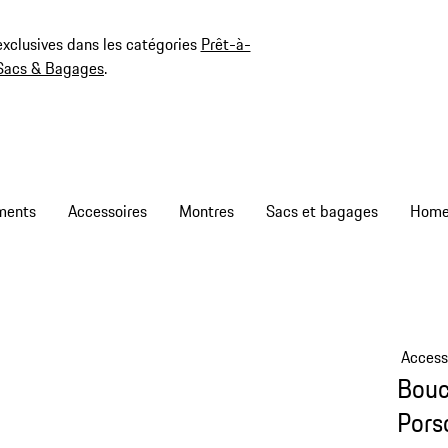
exclusives dans les catégories
Prêt-à-
Sacs & Bagages
.
ments
Accessoires
Montres
Sacs et bagages
Access
Bouc
Pors