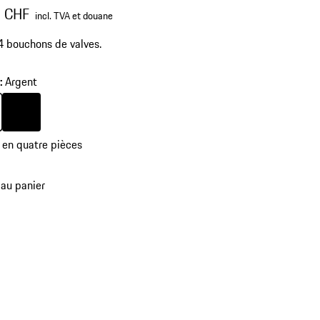
0 CHF
incl. TVA et douane
4 bouchons de valves.
r
:
Argent
Couleur
Argent
Noir
:
en quatre pièces
 au panier