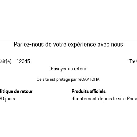
Parlez-nous de votre expérience avec nous
fait(e)
1
2
3
4
5
Très
Envoyer un retour
Ce site est protégé par reCAPTCHA.
litique de retour
Produits officiels
30 jours
directement depuis le site Pors