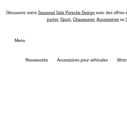
Découvrez notre
Seasonal Sale Porsche Design
avec des offres 
porter
,
Sport
,
Chaussures
,
Accessoires
ou
Aller
au
Menu
contenu
principal
Nouveautés
Accessoires pour véhicules
Vête