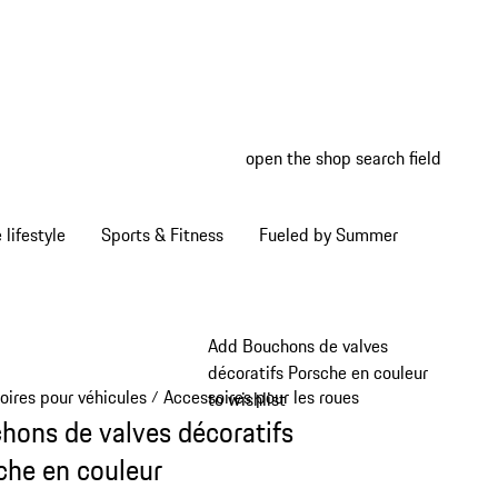
open the shop search field
My wish
My shop
Home lifestyle
Sports & Fitness
Fueled by Summer
Add Bouchons de valves
décoratifs Porsche en couleur
oires pour véhicules
Accessoires pour les roues
/
/
to wishlist
hons de valves décoratifs
che en couleur