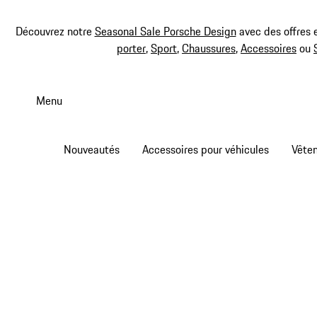
Découvrez notre
Seasonal Sale Porsche Design
avec des offres 
porter
,
Sport
,
Chaussures
,
Accessoires
ou
Aller
au
Menu
contenu
principal
Nouveautés
Accessoires pour véhicules
Vête