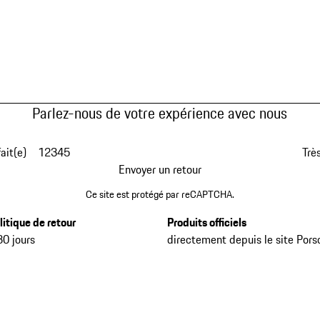
Parlez-nous de votre expérience avec nous
fait(e)
1
2
3
4
5
Très
Envoyer un retour
Ce site est protégé par reCAPTCHA.
litique de retour
Produits officiels
30 jours
directement depuis le site Pors