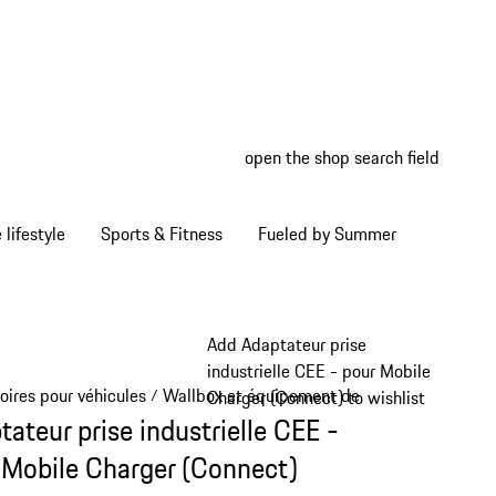
open the shop search field
My wish
My shop
Home lifestyle
Sports & Fitness
Fueled by Summer
Add Adaptateur prise
industrielle CEE - pour Mobile
oires pour véhicules
Wallbox et équipement de recharge
/
/
Charger (Connect) to wishlist
tateur prise industrielle CEE -
 Mobile Charger (Connect)