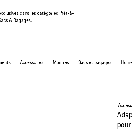
exclusives dans les catégories
Prêt-à-
Sacs & Bagages
.
ments
Accessoires
Montres
Sacs et bagages
Access
Adap
pour