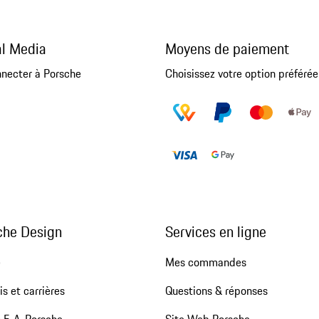
al Media
Moyens de paiement
nnecter à Porsche
Choisissez votre option préférée
che Design
Services en ligne
e
Mes commandes
s et carrières
Questions & réponses
 F. A. Porsche
Site Web Porsche