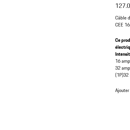
127.
Câble d
CEE 16A
Ce prod
électri
Intensi
16 amp
32 amp
(1P)
32 
Ajouter