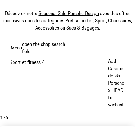
Découvrez notre
Seasonal Sale Porsche Design
avec des offres
exclusives dans les catégories
Prêt-à-porter
,
Sport
,
Chaussures
,
Accessoires
ou
Sacs & Bagages
.
Aller
open the shop search
Menu
au
field
My sh
contenu
Add
Sport et fitness
/
principal
Casque
de ski
Porsche
x HEAD
to
wishlist
1
/
6