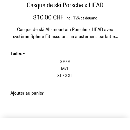
Casque de ski Porsche x HEAD
310.00 CHF
incl. TVA et douane
Casque de ski All-mountain Porsche x HEAD avec
système Sphere Fit assurant un ajustement parfait en
trois dimensions. Système MIPS intégré et réflecteur
Recco pour une sécurité et une protection maximales.
Taille
:
-
XS/S
M/L
XL/XXL
Ajouter au panier