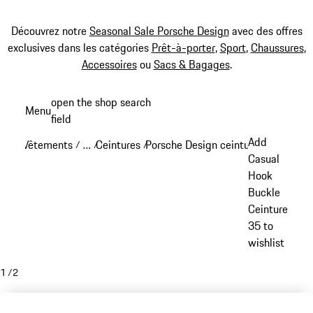
Découvrez notre
Seasonal Sale Porsche Design
avec des offres
exclusives dans les catégories
Prêt-à-porter
,
Sport
,
Chaussures
,
Accessoires
ou
Sacs & Bagages
.
Aller
open the shop search
Menu
au
field
My sh
contenu
Add
Vêtements
…
Ceintures
Porsche Design ceintures
/
/
/
/
principal
Reveal collapsed breadcrumb items
Casual
Hook
Buckle
Ceinture
35 to
wishlist
1
/
2