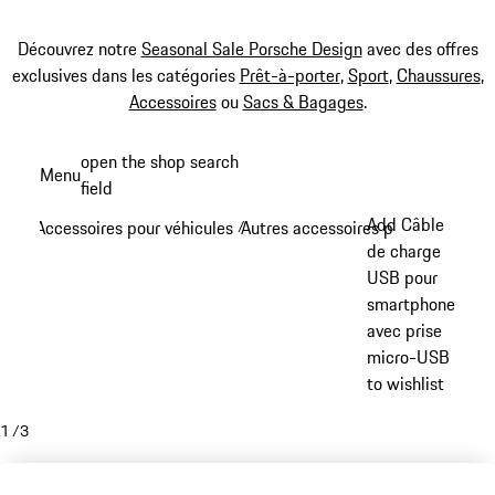
Découvrez notre
Seasonal Sale Porsche Design
avec des offres
exclusives dans les catégories
Prêt-à-porter
,
Sport
,
Chaussures
,
Accessoires
ou
Sacs & Bagages
.
Aller
open the shop search
Menu
au
field
My sh
contenu
Add Câble
Accessoires pour véhicules
Autres accessoires pour véhicule
/
/
principal
de charge
USB pour
smartphone
avec prise
micro-USB
to wishlist
1
/
3