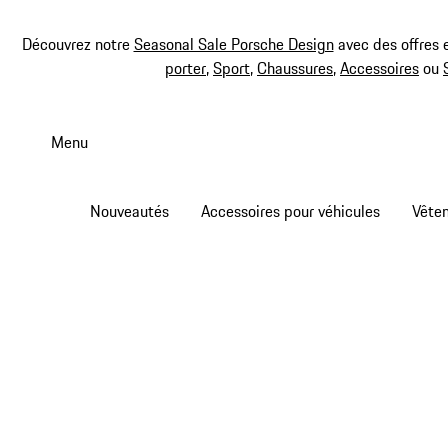
Découvrez notre
Seasonal Sale Porsche Design
avec des offres 
porter
,
Sport
,
Chaussures
,
Accessoires
ou
Aller
au
Menu
contenu
principal
Nouveautés
Accessoires pour véhicules
Vête