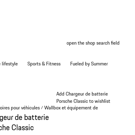
open the shop search field
My wish
My shop
Home lifestyle
Sports & Fitness
Fueled by Summer
Add Chargeur de batterie
Porsche Classic to wishlist
oires pour véhicules
Wallbox et équipement de recharge
/
/
geur de batterie
che Classic