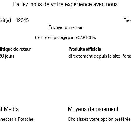
Parlez-nous de votre expérience avec nous
fait(e)
1
2
3
4
5
Très
Envoyer un retour
Ce site est protégé par reCAPTCHA.
litique de retour
Produits officiels
30 jours
directement depuis le site Pors
al Media
Moyens de paiement
nnecter à Porsche
Choisissez votre option préférée