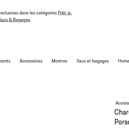
exclusives dans les catégories
Prêt-à-
Sacs & Bagages
.
ments
Accessoires
Montres
Sacs et bagages
Access
Char
Pors