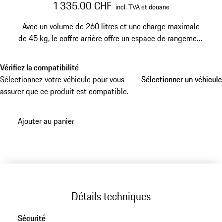
1 335.00 CHF
incl. TVA et douane
Avec un volume de 260 litres et une charge maximale
de 45 kg, le coffre arrière offre un espace de rangement
supplémentaire pour votre prochain voyage. Remarque:
Le coffre arrière ne peut être utilisé qu'en combinaison
Vérifiez la compatibilité
avec
le porte-vélos arrière Porsche
et le dispositif
Sélectionnez votre véhicule pour vous
Sélectionner un véhicule
Sélectionner un véhicule
d'attelage.
assurer que ce produit est compatible.
Ajouter au panier
Détails techniques
Sécurité