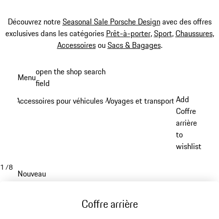
Découvrez notre
Seasonal Sale Porsche Design
avec des offres
exclusives dans les catégories
Prêt-à-porter
,
Sport
,
Chaussures
,
Accessoires
ou
Sacs & Bagages
.
Aller
open the shop search
Menu
au
field
My sh
contenu
Add
Accessoires pour véhicules
Voyages et transports
/
/
principal
Coffre
arrière
to
wishlist
1
/
8
Nouveau
Coffre arrière