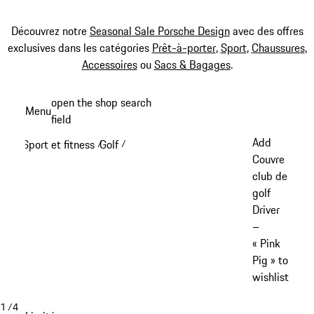
Découvrez notre
Seasonal Sale Porsche Design
avec des offres
exclusives dans les catégories
Prêt-à-porter
,
Sport
,
Chaussures
,
Accessoires
ou
Sacs & Bagages
.
Aller
open the shop search
Menu
au
field
My sh
contenu
Add
Sport et fitness
Golf
/
/
principal
Couvre
club de
golf
Driver
–
« Pink
Pig » to
wishlist
1
/
4